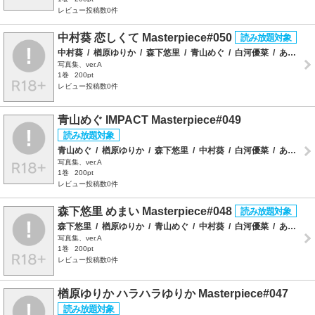
レビュー投稿数0件
中村葵 恋しくて Masterpiece#050
中村葵
/
楢原ゆりか
/
森下悠里
/
青山めぐ
/
白河優菜
/
ありす
/
写真集、ver.A
1巻
200pt
レビュー投稿数0件
青山めぐ IMPACT Masterpiece#049
青山めぐ
/
楢原ゆりか
/
森下悠里
/
中村葵
/
白河優菜
/
ありす
/
写真集、ver.A
1巻
200pt
レビュー投稿数0件
森下悠里 めまい Masterpiece#048
森下悠里
/
楢原ゆりか
/
青山めぐ
/
中村葵
/
白河優菜
/
ありす
/
写真集、ver.A
1巻
200pt
レビュー投稿数0件
楢原ゆりか ハラハラゆりか Masterpiece#047