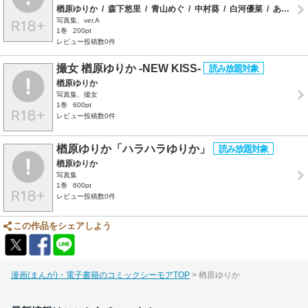
楢原ゆりか
/
森下悠里
/
青山めぐ
/
中村葵
/
白河優菜
/
ありす
/
写真集、ver.A
1巻
200pt
レビュー投稿数0件
撮女 楢原ゆりか -NEW KISS-
楢原ゆりか
写真集、撮女
1巻
600pt
レビュー投稿数0件
楢原ゆりか「ハラハラゆりか」
楢原ゆりか
写真集
1巻
600pt
レビュー投稿数0件
この作品をシェアしよう
漫画(まんが)・電子書籍のコミックシーモアTOP
楢原ゆりか