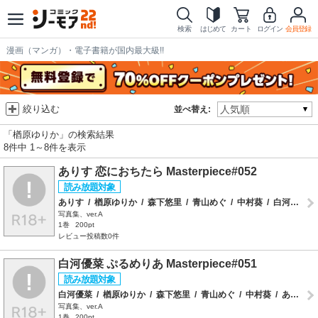
検索
はじめて
カート
ログイン
会員登録
漫画（マンガ）・電子書籍が国内最大級!!
絞り込む
並べ替え:
「楢原ゆりか」の検索結果
8件中 1～8件を表示
ありす 恋におちたら Masterpiece#052
ありす
/
楢原ゆりか
/
森下悠里
/
青山めぐ
/
中村葵
/
白河優菜
/
写真集、ver.A
1巻
200pt
レビュー投稿数0件
白河優菜 ぷるめりあ Masterpiece#051
白河優菜
/
楢原ゆりか
/
森下悠里
/
青山めぐ
/
中村葵
/
ありす
/
写真集、ver.A
1巻
200pt