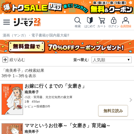
検索
はじめて
カート
ログイン
会員登録
漫画（マンガ）・電子書籍が国内最大級!!
絞り込む
並べ替え:
「南美希子」の検索結果
3件中 1～3件を表示
お嫁に行くまでの「女磨き」
南美希子
小説・実用書、光文社知恵の森文庫
1巻
450pt
レビュー投稿数0件
無料立読み
ママというお仕事～「女磨き」育児編～
南美希子