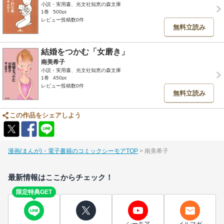
小説・実用書、光文社知恵の森文庫
1巻
500pt
レビュー投稿数0件
無料立読み
結婚をつかむ「女磨き」
南美希子
小説・実用書、光文社知恵の森文庫
1巻
450pt
レビュー投稿数0件
無料立読み
この作品をシェアしよう
漫画(まんが)・電子書籍のコミックシーモアTOP
南美希子
最新情報はここからチェック！
限定特典GET