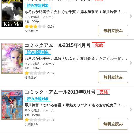
もろおか紀美子
/
たにぐち千賀
/
岸本加奈子
/
琴川鈴音
/
神坂由里香
マンガ雑誌、アムール
1巻
600pt
(3.0)
無料立読み
投稿数2件
コミックアムール2015年4月号
もろおか紀美子
/
草薙さいふぁ
/
琴川鈴音
/
たにぐち千賀
/
摩姫
マンガ雑誌、アムール
1巻
600pt
(1.0)
無料立読み
投稿数1件
コミック・アムール2013年8月号
琴川鈴音
/
ひいろ春霞
/
摩姫カワバタ
/
もろおか紀美子
/
佐藤和生
マンガ雑誌、アムール
1巻
600pt
(1.0)
無料立読み
投稿数1件