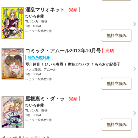
淫乱マリオネット
ひいろ春霞
TLマンガ、微熱
1巻
400pt
レビュー投稿数0件
無料立読み
コミック・アムール2013年10月号
琴川鈴音
/
ひいろ春霞
/
摩姫カワバタ
/
もろおか紀美子
マンガ雑誌、アムール
1巻
600pt
レビュー投稿数0件
無料立読み
屋根裏ミ・ダ・ラ
ひいろ春霞
TLマンガ、微熱
1巻
300pt
レビュー投稿数0件
無料立読み