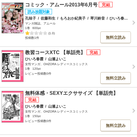
コミック・アムール2013年6月号
孔味子
/
佐藤和生
/
もろおか紀美子
/
琴川鈴音
/
ひいろ春霞
/
綾
マンガ雑誌、アムール
1巻
600pt
(1.0)
無料立読み
投稿数1件
教習コースXTC 【単話売】
ひいろ春霞
/
山瀬よいこ
女性マンガ、OHZORA レディースコミックス
1巻
120pt
レビュー投稿数0件
無料立読み
無料体感・SEXYエクササイズ 【単話売】
ひいろ春霞
/
山瀬よいこ
女性マンガ、OHZORA レディースコミックス
1巻
150pt
レビュー投稿数0件
無料立読み