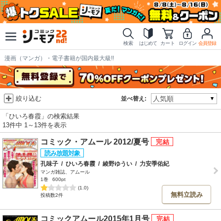
検索
はじめて
カート
ログイン
会員登録
漫画（マンガ）・電子書籍が国内最大級!!
絞り込む
並べ替え:
「ひいろ春霞」の検索結果
13件中 1～13件を表示
コミック・アムール 2012/夏号
孔味子
/
ひいろ春霞
/
綾野ゆうい
/
力安季佑紀
マンガ雑誌、アムール
1巻
600pt
(1.0)
無料立読み
投稿数2件
コミックアムール2015年1月号