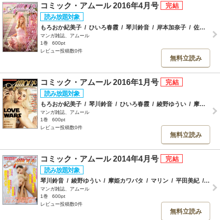
コミック・アムール 2016年4月号
もろおか紀美子
/
ひいろ春霞
/
琴川鈴音
/
岸本加奈子
/
佐藤和生
マンガ雑誌、アムール
1巻
600pt
レビュー投稿数0件
無料立読み
コミック・アムール 2016年1月号
もろおか紀美子
/
琴川鈴音
/
ひいろ春霞
/
綾野ゆうい
/
摩姫カワバタ
マンガ雑誌、アムール
1巻
600pt
レビュー投稿数0件
無料立読み
コミック・アムール 2014年4月号
琴川鈴音
/
綾野ゆうい
/
摩姫カワバタ
/
マリン
/
平田美紀
/
ひい
マンガ雑誌、アムール
1巻
600pt
レビュー投稿数0件
無料立読み