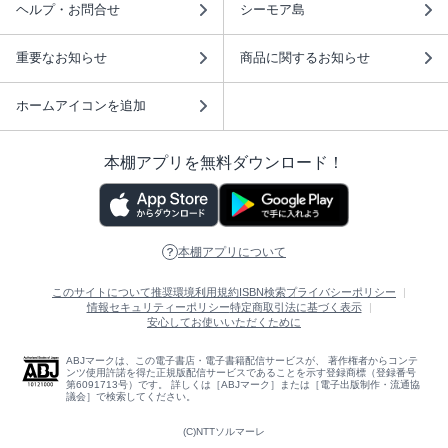
ヘルプ・お問合せ
シーモア島
重要なお知らせ
商品に関するお知らせ
ホームアイコンを追加
本棚アプリを無料ダウンロード！
本棚アプリについて
このサイトについて
推奨環境
利用規約
ISBN検索
プライバシーポリシー
情報セキュリティーポリシー
特定商取引法に基づく表示
安心してお使いいただくために
ABJマークは、この電子書店・電子書籍配信サービスが、 著作権者からコンテ
ンツ使用許諾を得た正規版配信サービスであることを示す登録商標（登録番号
第6091713号）です。 詳しくは［ABJマーク］または［電子出版制作・流通協
議会］で検索してください。
(C)NTTソルマーレ