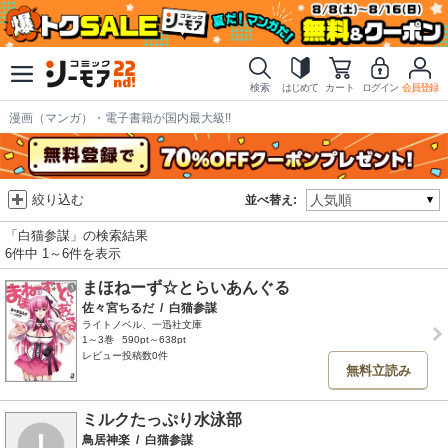
検索
はじめて
カート
ログイン
会員登録
漫画（マンガ）・電子書籍が国内最大級!!
絞り込む
並べ替え:
「白猫参謀」の検索結果
6件中 1～6件を表示
まほねーず☆とらいあんぐる
佐々宮ちるだ
/
白猫参謀
ライトノベル、一迅社文庫
1～3巻
590pt～638pt
レビュー投稿数0件
無料立読み
ミルクたっぷり水泳部
鳥居神楽
/
白猫参謀