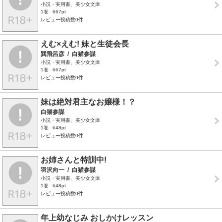
小説・実用書、美少女文庫
1巻
667pt
レビュー投稿数0件
えむ×えむ! 妹と生徒会長
巽飛呂彦
/
白猫参謀
小説・実用書、美少女文庫
1巻
667pt
レビュー投稿数0件
妹は絶対君主なお嬢様！？
白猫参謀
小説・実用書、美少女文庫
1巻
648pt
レビュー投稿数0件
お姉さんと特訓中!
羽沢向一
/
白猫参謀
小説・実用書、美少女文庫
1巻
648pt
レビュー投稿数0件
年上幼なじみ おしかけレッスン