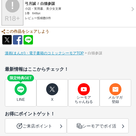
弓月誠
/
白猫参謀
小説・実用書、美少女文庫
1巻
648pt
レビュー投稿数0件
この作品をシェアしよう
漫画(まんが)・電子書籍のコミックシーモアTOP
白猫参謀
最新情報はここからチェック！
限定特典GET
シーモア
メルマガ
LINE
X
ちゃんねる
登録
お得にポイントゲット！
ご来店ポイント
シーモアでポイ活