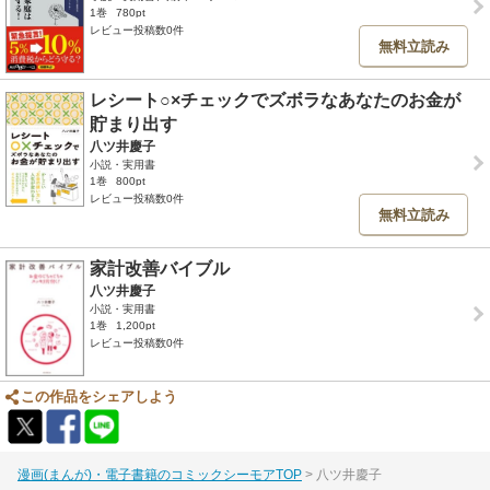
1巻
780pt
レビュー投稿数0件
無料立読み
レシート○×チェックでズボラなあなたのお金が
貯まり出す
八ツ井慶子
小説・実用書
1巻
800pt
レビュー投稿数0件
無料立読み
家計改善バイブル
八ツ井慶子
小説・実用書
1巻
1,200pt
レビュー投稿数0件
この作品をシェアしよう
漫画(まんが)・電子書籍のコミックシーモアTOP
八ツ井慶子