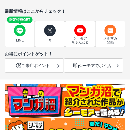
最新情報はここからチェック！
限定特典GET
シーモア
メルマガ
LINE
X
ちゃんねる
登録
お得にポイントゲット！
ご来店ポイント
シーモアでポイ活