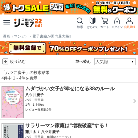
検索
はじめて
カート
ログイン
会員登録
漫画（マンガ）・電子書籍が国内最大級!!
絞り込む
並べ替え:
「八ツ井慶子」の検索結果
4件中 1～4件を表示
ムダづかい女子が幸せになる38のルール
八ツ井慶子
小説・実用書
1巻
1,440pt
レビュー投稿数0件
サラリーマン家庭は”増税破産”する！
藤川太
/
八ツ井慶子
小説・実用書、角川oneテーマ21