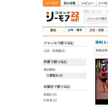
シーモア
読み放題
レビュー
シーモ
漫画（まんが）・
ジャンルで探す
総合
少年・青年
少女・女性
漫画(ま
ジャンルで絞り込む
検索結果
小説・実用書(3)
作家で絞り込む
選択解除
八雲星次 (3)
出版社で絞り込む
彩図社 (2)
幻冬舎 (1)