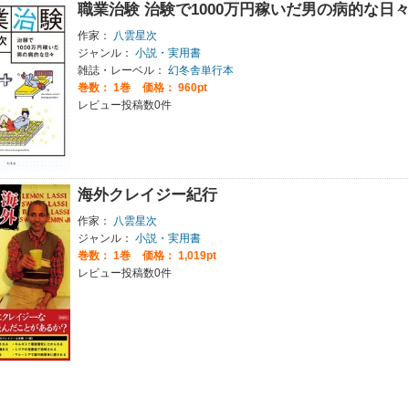
職業治験 治験で1000万円稼いだ男の病的な日
作家：
八雲星次
ジャンル：
小説・実用書
雑誌・レーベル：
幻冬舎単行本
巻数：
1巻
価格： 960pt
レビュー投稿数0件
海外クレイジー紀行
作家：
八雲星次
ジャンル：
小説・実用書
巻数：
1巻
価格： 1,019pt
レビュー投稿数0件