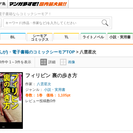
ア島
電子書籍ならコミックシーモア！
シーモア
BL
TL
ライトノベル
小説・実用書
コミックス
んが)・電子書籍のコミックシーモアTOP
>
八雲星次
3件中 1～3件を表示
詳細
画像
フィリピン 裏の歩き方
作家：
八雲星次
ジャンル：
小説・実用書
巻数：
1巻
価格： 1,105pt
レビュー投稿数0件