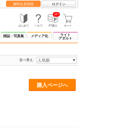
無料会員登録
ログイン
UP!
はじめて
ヘルプ
PT購入
カート
ライト
雑誌・写真集
メディア化
アダルト
並べ替え:
購入ページへ