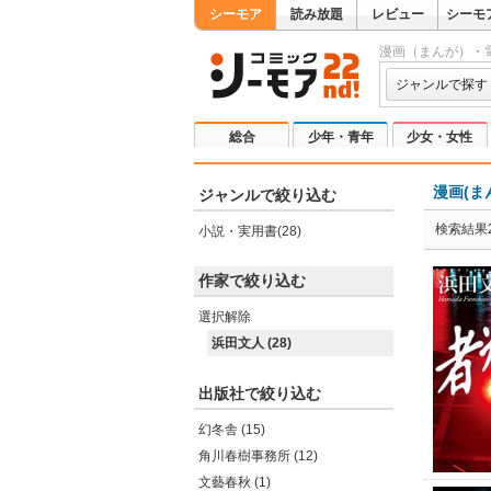
シーモア
読み放題
レビュー
シーモ
漫画（まんが）・
ジャンルで探す
総合
少年・青年
少女・女性
漫画(ま
ジャンルで絞り込む
検索結果2
小説・実用書(28)
作家で絞り込む
選択解除
浜田文人 (28)
出版社で絞り込む
幻冬舎 (15)
角川春樹事務所 (12)
文藝春秋 (1)