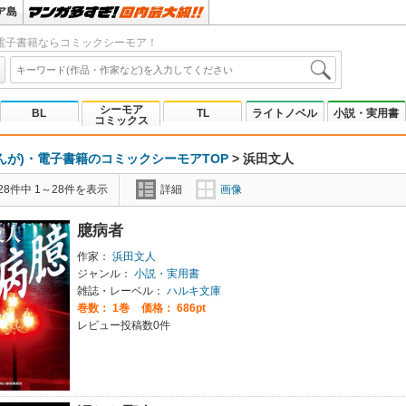
ア島
電子書籍ならコミックシーモア！
シーモア
BL
TL
ライトノベル
小説・実用書
コミックス
んが)・電子書籍のコミックシーモアTOP
>
浜田文人
8件中 1～28件を表示
詳細
画像
臆病者
作家：
浜田文人
ジャンル：
小説・実用書
雑誌・レーベル：
ハルキ文庫
巻数：
1巻
価格： 686pt
レビュー投稿数0件