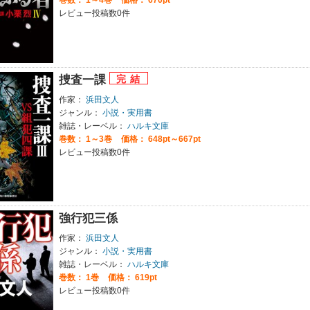
レビュー投稿数0件
捜査一課
作家：
浜田文人
ジャンル：
小説・実用書
雑誌・レーベル：
ハルキ文庫
巻数：
1～3巻
価格： 648pt～667pt
レビュー投稿数0件
強行犯三係
作家：
浜田文人
ジャンル：
小説・実用書
雑誌・レーベル：
ハルキ文庫
巻数：
1巻
価格： 619pt
レビュー投稿数0件