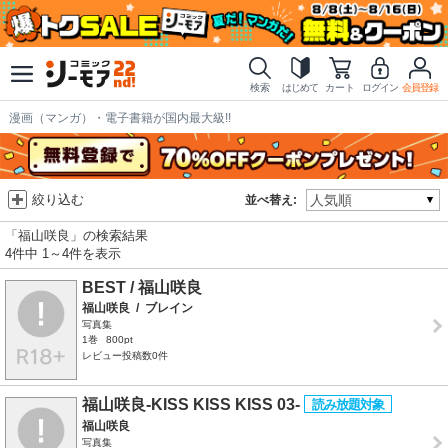
検索
はじめて
カート
ログイン
会員登録
漫画（マンガ）・電子書籍が国内最大級!!
絞り込む
並べ替え:
「福山咲良」の検索結果
4件中 1～4件を表示
BEST / 福山咲良
福山咲良
/
ブレイン
写真集
1巻
800pt
レビュー投稿数0件
福山咲良-KISS KISS KISS 03-
福山咲良
写真集