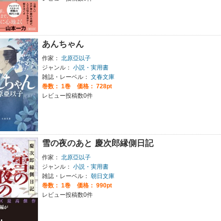
あんちゃん
作家：
北原亞以子
ジャンル：
小説・実用書
雑誌・レーベル：
文春文庫
巻数：
1巻
価格： 728pt
レビュー投稿数0件
雪の夜のあと 慶次郎縁側日記
作家：
北原亞以子
ジャンル：
小説・実用書
雑誌・レーベル：
朝日文庫
巻数：
1巻
価格： 990pt
レビュー投稿数0件