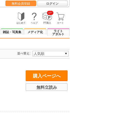
無料会員登録
ログイン
UP!
はじめて
ヘルプ
PT購入
カート
ライト
雑誌・写真集
メディア化
アダルト
並べ替え:
購入ページへ
無料立読み