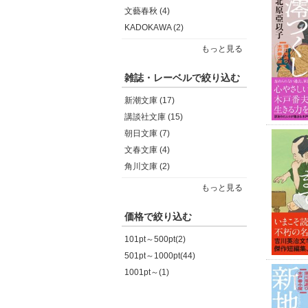
文藝春秋 (4)
KADOKAWA (2)
もっと見る
雑誌・レーベルで絞り込む
新潮文庫 (17)
講談社文庫 (15)
朝日文庫 (7)
文春文庫 (4)
角川文庫 (2)
もっと見る
価格で絞り込む
101pt～500pt(2)
501pt～1000pt(44)
1001pt～(1)