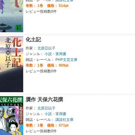
巻数：
1巻
価格： 514pt
レビュー投稿数0件
化土記
作家：
北原亞以子
ジャンル：
小説・実用書
雑誌・レーベル：
PHP文芸文庫
巻数：
1巻
価格： 909pt
レビュー投稿数0件
贋作 天保六花撰
作家：
北原亞以子
ジャンル：
小説・実用書
雑誌・レーベル：
講談社文庫
巻数：
1巻
価格： 571pt
レビュー投稿数0件