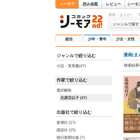
シーモア
読み放題
レビュー
シーモ
漫画（まんが）・
ジャンルで探す
総合
少年・青年
少女・女性
漫画(ま
ジャンルで絞り込む
検索結果4
小説・実用書(47)
作家で絞り込む
選択解除
北原亞以子 (47)
出版社で絞り込む
新潮社 (17)
講談社 (15)
朝日新聞出版 (7)