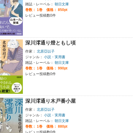
雑誌・レーベル：
朝日文庫
巻数：
1巻
価格： 850pt
レビュー投稿数0件
深川澪通り燈ともし頃
作家：
北原亞以子
ジャンル：
小説・実用書
雑誌・レーベル：
朝日文庫
巻数：
1巻
価格： 990pt
レビュー投稿数0件
深川澪通り木戸番小屋
作家：
北原亞以子
ジャンル：
小説・実用書
雑誌・レーベル：
朝日文庫
巻数：
1巻
価格： 880pt
レビュー投稿数0件