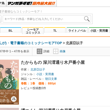
ア島
電子書籍ならコミックシーモア！
シーモア
BL
TL
ライトノベル
小説・実用書
コミックス
んが)・電子書籍のコミックシーモアTOP
>
北原亞以子
7件中 1～47件を表示
詳細
画像
たからもの 深川澪通り木戸番小屋
作家：
北原亞以子
ジャンル：
小説・実用書
雑誌・レーベル：
朝日文庫
巻数：
1巻
価格： 880pt
レビュー投稿数0件