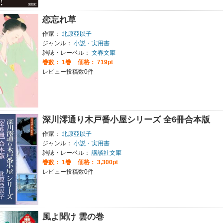
恋忘れ草
作家：
北原亞以子
ジャンル：
小説・実用書
雑誌・レーベル：
文春文庫
巻数：
1巻
価格： 719pt
レビュー投稿数0件
深川澪通り木戸番小屋シリーズ 全6冊合本版
作家：
北原亞以子
ジャンル：
小説・実用書
雑誌・レーベル：
講談社文庫
巻数：
1巻
価格： 3,300pt
レビュー投稿数0件
風よ聞け 雲の巻