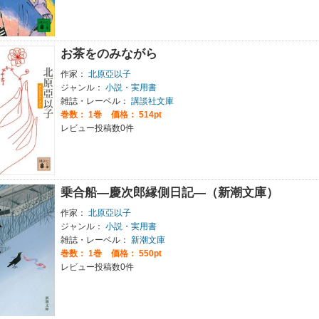
お茶をのみながら
作家：
北原亞以子
ジャンル：
小説・実用書
雑誌・レーベル：
講談社文庫
巻数：
1巻
価格： 514pt
レビュー投稿数0件
乗合船―慶次郎縁側日記―（新潮文庫）
作家：
北原亞以子
ジャンル：
小説・実用書
雑誌・レーベル：
新潮文庫
巻数：
1巻
価格： 550pt
レビュー投稿数0件