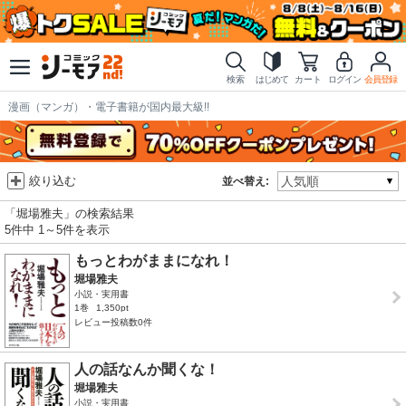
検索
はじめて
カート
ログイン
会員登録
漫画（マンガ）・電子書籍が国内最大級!!
絞り込む
並べ替え:
「堀場雅夫」の検索結果
5件中 1～5件を表示
もっとわがままになれ！
堀場雅夫
小説・実用書
1巻
1,350pt
レビュー投稿数0件
人の話なんか聞くな！
堀場雅夫
小説・実用書