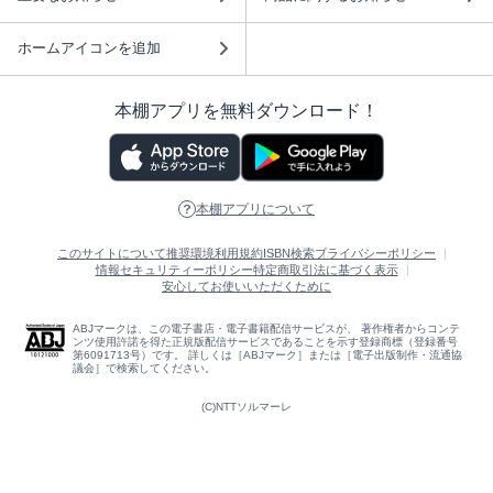
ホームアイコンを追加
本棚アプリを無料ダウンロード！
本棚アプリについて
このサイトについて
推奨環境
利用規約
ISBN検索
プライバシーポリシー
情報セキュリティーポリシー
特定商取引法に基づく表示
安心してお使いいただくために
ABJマークは、この電子書店・電子書籍配信サービスが、 著作権者からコンテ
ンツ使用許諾を得た正規版配信サービスであることを示す登録商標（登録番号
第6091713号）です。 詳しくは［ABJマーク］または［電子出版制作・流通協
議会］で検索してください。
(C)NTTソルマーレ