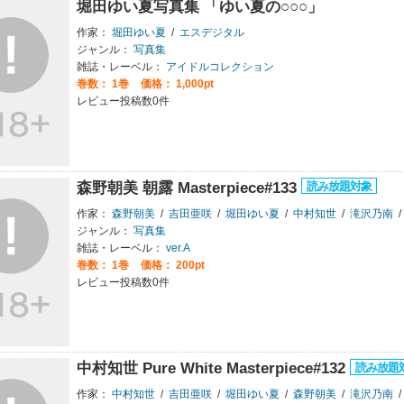
堀田ゆい夏写真集 「ゆい夏の○○○」
作家：
堀田ゆい夏
/
エスデジタル
ジャンル：
写真集
雑誌・レーベル：
アイドルコレクション
巻数：
1巻
価格： 1,000pt
レビュー投稿数0件
森野朝美 朝露 Masterpiece#133
作家：
森野朝美
/
吉田亜咲
/
堀田ゆい夏
/
中村知世
/
滝沢乃南
/
ジャンル：
写真集
雑誌・レーベル：
ver.A
巻数：
1巻
価格： 200pt
レビュー投稿数0件
中村知世 Pure White Masterpiece#132
作家：
中村知世
/
吉田亜咲
/
堀田ゆい夏
/
森野朝美
/
滝沢乃南
/