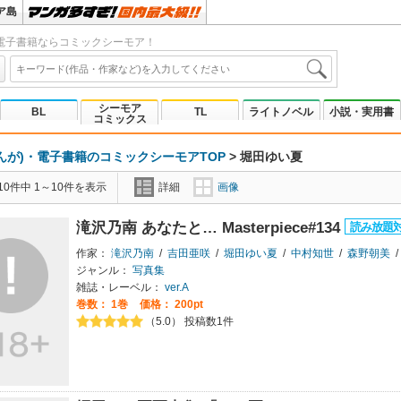
ア島
電子書籍ならコミックシーモア！
シーモア
BL
TL
ライトノベル
小説・実用書
コミックス
んが)・電子書籍のコミックシーモアTOP
>
堀田ゆい夏
0件中 1～10件を表示
詳細
画像
滝沢乃南 あなたと… Masterpiece#134
作家：
滝沢乃南
/
吉田亜咲
/
堀田ゆい夏
/
中村知世
/
森野朝美
/
ジャンル：
写真集
雑誌・レーベル：
ver.A
巻数：
1巻
価格： 200pt
（5.0） 投稿数1件