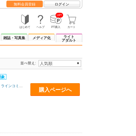
無料会員登録
ログイン
UP!
はじめて
ヘルプ
PT購入
カート
ライト
雑誌・写真集
メディア化
アダルト
並べ替え:
ラインコミュニケーションズ
購入ページへ