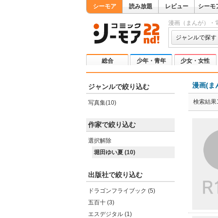
シーモア
読み放題
レビュー
シーモ
漫画（まんが）・
ジャンルで探す
総合
少年・青年
少女・女性
漫画(ま
ジャンルで絞り込む
検索結果1
写真集(10)
作家で絞り込む
選択解除
堀田ゆい夏 (10)
出版社で絞り込む
ドラゴンフライブック (5)
五百十 (3)
エスデジタル (1)