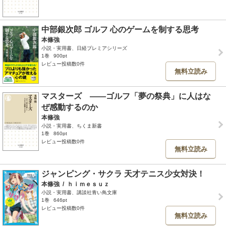
中部銀次郎 ゴルフ 心のゲームを制する思考
本條強
小説・実用書、日経プレミアシリーズ
1巻
900pt
レビュー投稿数0件
無料立読み
マスターズ ――ゴルフ「夢の祭典」に人はな
ぜ感動するのか
本條強
小説・実用書、ちくま新書
1巻
860pt
レビュー投稿数0件
無料立読み
ジャンピング・サクラ 天才テニス少女対決！
本條強
/
ｈｉｍｅｓｕｚ
小説・実用書、講談社青い鳥文庫
1巻
646pt
レビュー投稿数0件
無料立読み