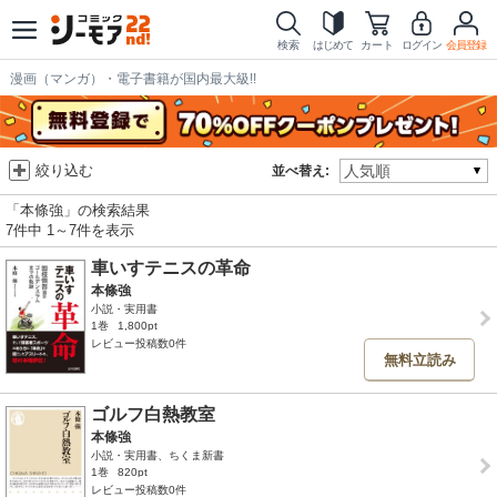
検索
はじめて
カート
ログイン
会員登録
漫画（マンガ）・電子書籍が国内最大級!!
絞り込む
並べ替え:
「本條強」の検索結果
7件中 1～7件を表示
車いすテニスの革命
本條強
小説・実用書
1巻
1,800pt
レビュー投稿数0件
無料立読み
ゴルフ白熱教室
本條強
小説・実用書、ちくま新書
1巻
820pt
レビュー投稿数0件