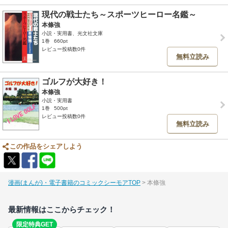
現代の戦士たち～スポーツヒーロー名鑑～
本條強
小説・実用書、光文社文庫
1巻
660pt
レビュー投稿数0件
無料立読み
ゴルフが大好き！
本條強
小説・実用書
1巻
500pt
レビュー投稿数0件
無料立読み
この作品をシェアしよう
漫画(まんが)・電子書籍のコミックシーモアTOP
本條強
最新情報はここからチェック！
限定特典GET