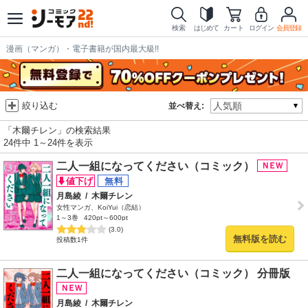
検索
はじめて
カート
ログイン
会員登録
漫画（マンガ）・電子書籍が国内最大級!!
絞り込む
並べ替え:
「木爾チレン」の検索結果
24件中 1～24件を表示
二人一組になってください（コミック）
月島綾
/
木爾チレン
女性マンガ、KoiYui（恋結）
1～3巻
420pt～600pt
(3.0)
無料版を読む
投稿数1件
二人一組になってください（コミック） 分冊版
月島綾
/
木爾チレン