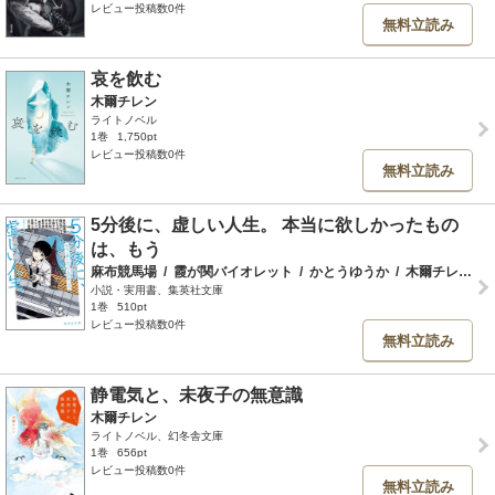
レビュー投稿数0件
無料立読み
哀を飲む
木爾チレン
ライトノベル
1巻
1,750pt
レビュー投稿数0件
無料立読み
5分後に、虚しい人生。 本当に欲しかったもの
は、もう
麻布競馬場
/
霞が関バイオレット
/
かとうゆうか
/
木爾チレン
/
小説・実用書、集英社文庫
1巻
510pt
レビュー投稿数0件
無料立読み
静電気と、未夜子の無意識
木爾チレン
ライトノベル、幻冬舎文庫
1巻
656pt
レビュー投稿数0件
無料立読み