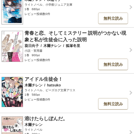
ライトノベル、小学館ジュニア文庫
1巻
680pt
レビュー投稿数0件
無料立読み
青春と恋、そしてミステリー 説明がつかない現
象と私が生徒会に入った説明
葵日向子
/
木爾チレン
/
狐塚冬里
小説・実用書
1巻
900pt
レビュー投稿数0件
無料立読み
アイドル生徒会！
木爾チレン
/
hatsuko
ライトノベル、ビーズログ文庫アリス
1巻
580pt
レビュー投稿数0件
無料立読み
溶けたらしぼんだ。
木爾チレン
ライトノベル