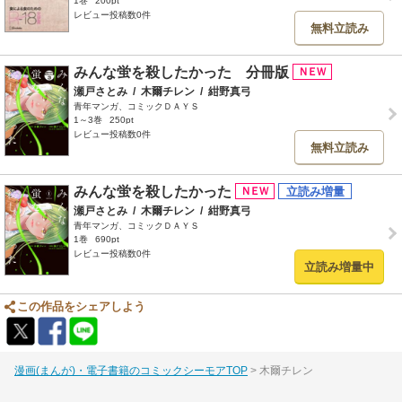
1巻
200pt
レビュー投稿数0件
無料立読み
みんな蛍を殺したかった 分冊版
瀬戸さとみ
/
木爾チレン
/
紺野真弓
青年マンガ、コミックＤＡＹＳ
1～3巻
250pt
レビュー投稿数0件
無料立読み
みんな蛍を殺したかった
瀬戸さとみ
/
木爾チレン
/
紺野真弓
青年マンガ、コミックＤＡＹＳ
1巻
690pt
レビュー投稿数0件
立読み増量中
この作品をシェアしよう
漫画(まんが)・電子書籍のコミックシーモアTOP
木爾チレン