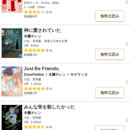
女性マンガ、KoiYui（恋結）
1～16巻
150pt
(3.8)
無料立読み
投稿数9件
神に愛されていた
木爾チレン
小説・実用書、実業之日本社文庫
1巻
810pt
(5.0)
無料立読み
投稿数1件
Just Be Friends.
DixieFlatline
/
木爾チレン
/
モゲラッタ
小説・実用書
1巻
1,182pt
(5.0)
無料立読み
投稿数1件
みんな蛍を殺したかった
木爾チレン
小説・実用書
1巻
1,600pt
(4.8)