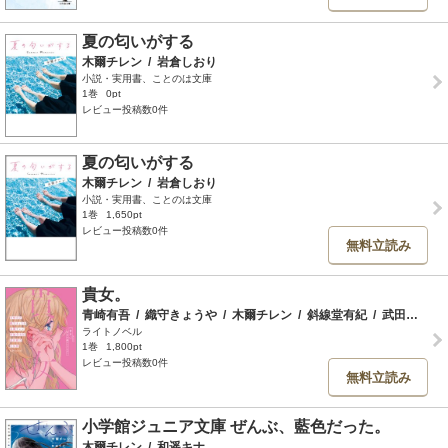
夏の匂いがする
木爾チレン
/
岩倉しおり
小説・実用書、ことのは文庫
1巻
0pt
レビュー投稿数0件
夏の匂いがする
木爾チレン
/
岩倉しおり
小説・実用書、ことのは文庫
1巻
1,650pt
レビュー投稿数0件
無料立読み
貴女。
青崎有吾
/
織守きょうや
/
木爾チレン
/
斜線堂有紀
/
武田綾乃
/
ライトノベル
1巻
1,800pt
レビュー投稿数0件
無料立読み
小学館ジュニア文庫 ぜんぶ、藍色だった。
木爾チレン
/
和遥キナ