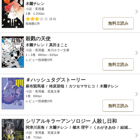
木爾チレン
小説・実用書
1巻
1,200pt
(3.0)
無料立読み
投稿数1件
殺戮の天使
木爾チレン
/
真田まこと
小説・実用書、角川ホラー文庫
1～3巻
880pt～920pt
レビュー投稿数0件
無料立読み
＃ハッシュタグストーリー
麻布競馬場
/
柿原朋哉
/
カツセマサヒコ
/
木爾チレン
小説・実用書、双葉文庫
1巻
690pt
レビュー投稿数0件
無料立読み
シリアルキラーアンソロジー 人殺し日和
阿津川辰海
/
木爾チレン
/
櫛木 理宇
/
くわがきあゆ
/
結城真一郎
小説・実用書、双葉文庫
1巻
710pt