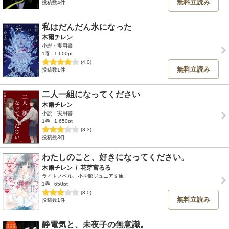
無料立読み
投稿数4件
私はだんだん氷になった
木爾チレン
小説・実用書
1巻
1,600pt
(4.0)
無料立読み
投稿数1件
二人一組になってください
木爾チレン
小説・実用書
1巻
1,650pt
(3.3)
投稿数3件
わたしのこと、好きになってください。
木爾チレン
/
花芽宮るる
ライトノベル、小学館ジュニア文庫
1巻
650pt
(3.0)
無料立読み
投稿数1件
静電気と、未夜子の無意識。