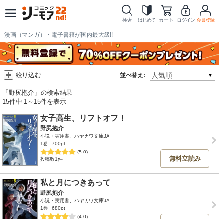
検索
はじめて
カート
ログイン
会員登録
漫画（マンガ）・電子書籍が国内最大級!!
絞り込む
並べ替え:
「野尻抱介」の検索結果
15件中 1～15件を表示
女子高生、リフトオフ！
野尻抱介
小説・実用書、ハヤカワ文庫JA
1巻
700pt
(5.0)
無料立読み
投稿数1件
私と月につきあって
野尻抱介
小説・実用書、ハヤカワ文庫JA
1巻
680pt
(4.0)