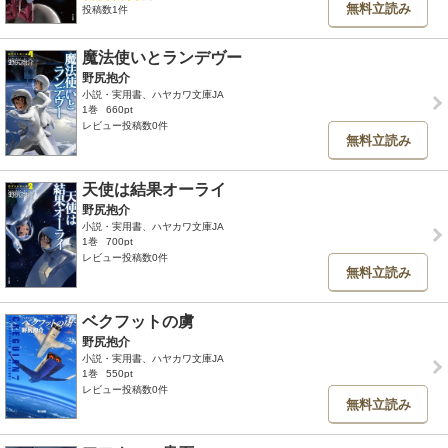
無料立読み
投稿数1件
魔法使いとランデヴー
野尻抱介
小説・実用書、ハヤカワ文庫JA
1巻
660pt
レビュー投稿数0件
無料立読み
天使は結果オーライ
野尻抱介
小説・実用書、ハヤカワ文庫JA
1巻
700pt
レビュー投稿数0件
無料立読み
ベクフットの虜
野尻抱介
小説・実用書、ハヤカワ文庫JA
1巻
550pt
レビュー投稿数0件
無料立読み