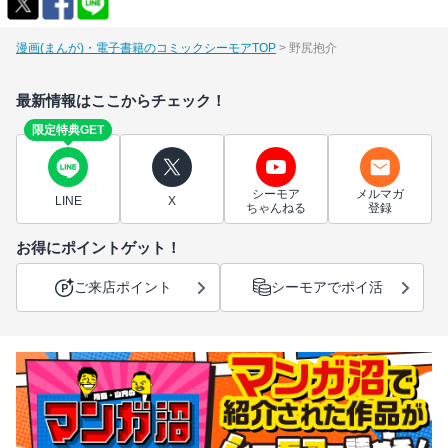
漫画(まんが)・電子書籍のコミックシーモアTOP
野尻抱介
最新情報はここからチェック！
限定特典GET
シーモア
メルマガ
LINE
X
ちゃんねる
登録
お得にポイントゲット！
ご来店ポイント
シーモアでポイ活