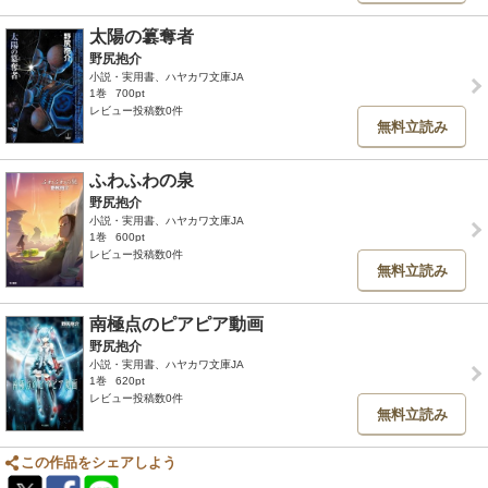
太陽の簒奪者
野尻抱介
小説・実用書、ハヤカワ文庫JA
1巻
700pt
レビュー投稿数0件
無料立読み
ふわふわの泉
野尻抱介
小説・実用書、ハヤカワ文庫JA
1巻
600pt
レビュー投稿数0件
無料立読み
南極点のピアピア動画
野尻抱介
小説・実用書、ハヤカワ文庫JA
1巻
620pt
レビュー投稿数0件
無料立読み
この作品をシェアしよう