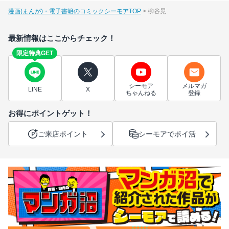
漫画(まんが)・電子書籍のコミックシーモアTOP
柳谷晃
最新情報はここからチェック！
限定特典GET
シーモア
メルマガ
LINE
X
ちゃんねる
登録
お得にポイントゲット！
ご来店ポイント
シーモアでポイ活