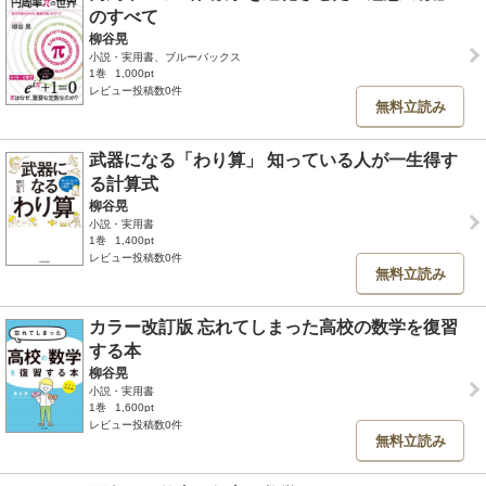
のすべて
柳谷晃
小説・実用書、ブルーバックス
1巻
1,000pt
レビュー投稿数0件
無料立読み
武器になる「わり算」 知っている人が一生得す
る計算式
柳谷晃
小説・実用書
1巻
1,400pt
レビュー投稿数0件
無料立読み
カラー改訂版 忘れてしまった高校の数学を復習
する本
柳谷晃
小説・実用書
1巻
1,600pt
レビュー投稿数0件
無料立読み