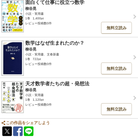
面白くて仕事に役立つ数学
柳谷晃
小説・実用書
1巻
1,400pt
レビュー投稿数0件
無料立読み
数学はなぜ生まれたのか？
柳谷晃
小説・実用書、文春新書
1巻
722pt
レビュー投稿数0件
無料立読み
天才数学者たちの超・発想法
柳谷晃
小説・実用書
1巻
1,120pt
レビュー投稿数0件
無料立読み
この作品をシェアしよう