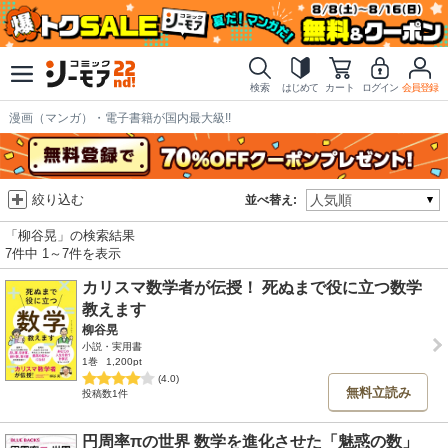
検索
はじめて
カート
ログイン
会員登録
漫画（マンガ）・電子書籍が国内最大級!!
絞り込む
並べ替え:
「柳谷晃」の検索結果
7件中 1～7件を表示
カリスマ数学者が伝授！ 死ぬまで役に立つ数学
教えます
柳谷晃
小説・実用書
1巻
1,200pt
(4.0)
無料立読み
投稿数1件
円周率πの世界 数学を進化させた「魅惑の数」