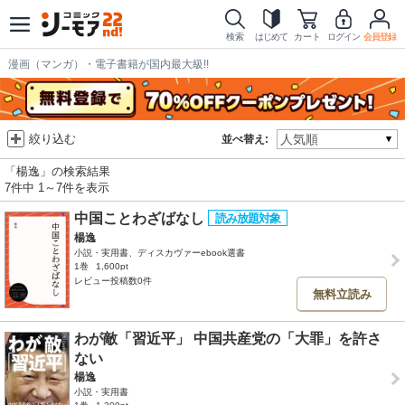
検索
はじめて
カート
ログイン
会員登録
漫画（マンガ）・電子書籍が国内最大級!!
絞り込む
並べ替え:
「楊逸」の検索結果
7件中 1～7件を表示
中国ことわざばなし
楊逸
小説・実用書、ディスカヴァーebook選書
1巻
1,600pt
レビュー投稿数0件
無料立読み
わが敵「習近平」 中国共産党の「大罪」を許さ
ない
楊逸
小説・実用書