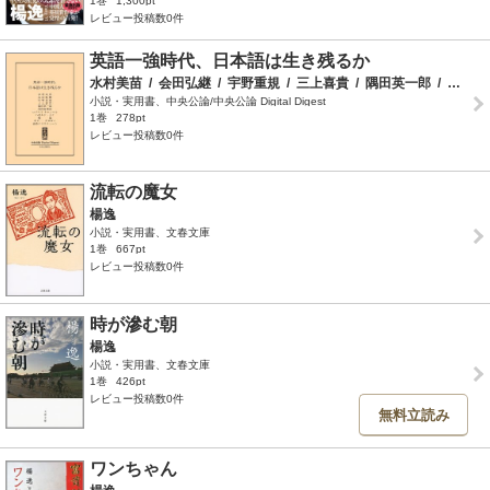
1巻
1,300pt
レビュー投稿数0件
英語一強時代、日本語は生き残るか
水村美苗
/
会田弘継
/
宇野重規
/
三上喜貴
/
隅田英一郎
/
内田麻理香
小説・実用書、中央公論/中央公論 Digital Digest
1巻
278pt
レビュー投稿数0件
流転の魔女
楊逸
小説・実用書、文春文庫
1巻
667pt
レビュー投稿数0件
時が滲む朝
楊逸
小説・実用書、文春文庫
1巻
426pt
レビュー投稿数0件
無料立読み
ワンちゃん