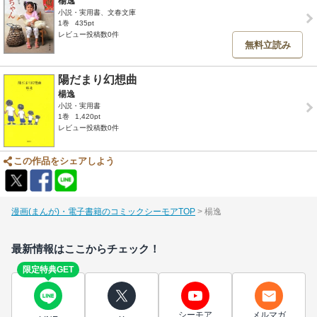
楊逸
小説・実用書、文春文庫
1巻
435pt
レビュー投稿数0件
無料立読み
陽だまり幻想曲
楊逸
小説・実用書
1巻
1,420pt
レビュー投稿数0件
この作品をシェアしよう
漫画(まんが)・電子書籍のコミックシーモアTOP
楊逸
最新情報はここからチェック！
限定特典GET
シーモア
メルマガ