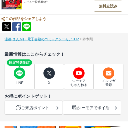
レビュー投稿数0件
無料立読み
この作品をシェアしよう
漫画(まんが)・電子書籍のコミックシーモアTOP
鈴木剛
最新情報はここからチェック！
限定特典GET
シーモア
メルマガ
LINE
X
ちゃんねる
登録
お得にポイントゲット！
ご来店ポイント
シーモアでポイ活