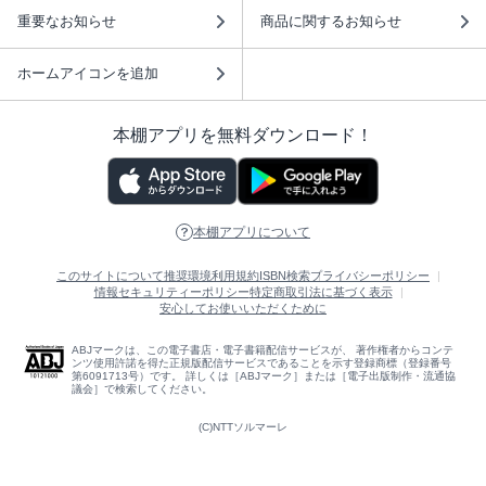
重要なお知らせ
商品に関するお知らせ
ホームアイコンを追加
本棚アプリを無料ダウンロード！
本棚アプリについて
このサイトについて
推奨環境
利用規約
ISBN検索
プライバシーポリシー
情報セキュリティーポリシー
特定商取引法に基づく表示
安心してお使いいただくために
ABJマークは、この電子書店・電子書籍配信サービスが、 著作権者からコンテ
ンツ使用許諾を得た正規版配信サービスであることを示す登録商標（登録番号
第6091713号）です。 詳しくは［ABJマーク］または［電子出版制作・流通協
議会］で検索してください。
(C)NTTソルマーレ