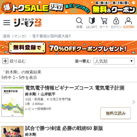
検索
はじめて
カート
ログイン
会員登録
漫画（マンガ）・電子書籍が国内最大級!!
絞り込む
並べ替え:
「鈴木剛」の検索結果
5件中 1～5件を表示
電気電子情報ビギナーズコース 電気電子計測
鈴木剛
/
山岸航平
小説・実用書、ＫＳ理工学専門書
1巻
2,800pt
レビュー投稿数0件
無料立読み
試合で勝つ!剣道 必勝の戦術60 新版
鈴木剛