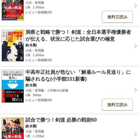
小説・実用書
1巻
1,450pt
レビュー投稿数0件
無料立読み
洞察と戦略で勝つ！ 剣道：全日本選手権優勝者
が伝える、状況に応じた試合運びの極意
鈴木剛
小説・実用書
1巻
1,400pt
レビュー投稿数0件
中高年正社員が危ない 「解雇ルール見送り」に
騙されるな(小学館101新書)
鈴木剛
小説・実用書、小学館101新書
1巻
500pt
レビュー投稿数0件
無料立読み
試合で勝つ！剣道 必勝の戦術60
鈴木剛
小説・実用書
1巻
1,150pt