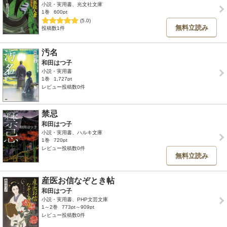
小説・実用書、光文社文庫
1巻
600pt
(5.0)
無料立読み
投稿数1件
汚名
和田はつ子
小説・実用書
1巻
1,727pt
レビュー投稿数0件
禁忌
和田はつ子
小説・実用書、ハルキ文庫
1巻
720pt
レビュー投稿数0件
無料立読み
産医お信なぞとき帖
和田はつ子
小説・実用書、PHP文芸文庫
1～2巻
773pt～909pt
レビュー投稿数0件