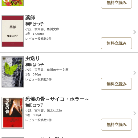
無料立読み
薬師
和田はつ子
小説・実用書、角川文庫
1巻
1,000pt
レビュー投稿数0件
無料立読み
虫送り
和田はつ子
小説・実用書、角川ホラー文庫
1巻
540pt
レビュー投稿数0件
無料立読み
恐怖の骨～サイコ・ホラー～
和田はつ子
小説・実用書、光文社文庫
1巻
600pt
レビュー投稿数0件
無料立読み