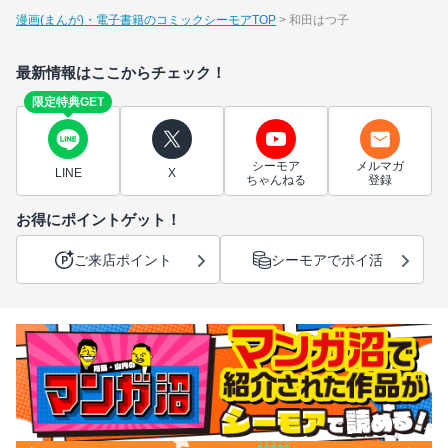
漫画(まんが)・電子書籍のコミックシーモアTOP
和田はつ子
最新情報はここからチェック！
限定特典GET
シーモア
メルマガ
LINE
X
ちゃんねる
登録
お得にポイントゲット！
ご来店ポイント
シーモアでポイ活