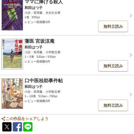
ママに捧げる殺人
和田はつ子
小説・実用書、光文社文庫
1巻
550pt
レビュー投稿数0件
無料立読み
藩医 宮坂涼庵
和田はつ子
小説・実用書、小学館文庫
1～2巻
530pt～550pt
レビュー投稿数0件
無料立読み
口中医桂助事件帖
和田はつ子
小説・実用書、小学館文庫
1～19巻
510pt～790pt
レビュー投稿数0件
無料立読み
この作品をシェアしよう