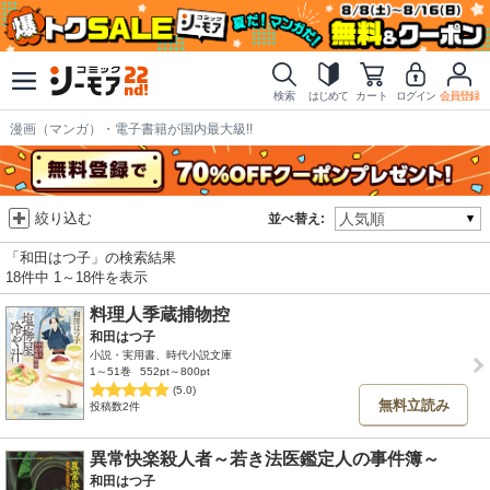
検索
はじめて
カート
ログイン
会員登録
漫画（マンガ）・電子書籍が国内最大級!!
絞り込む
並べ替え:
「和田はつ子」の検索結果
18件中 1～18件を表示
料理人季蔵捕物控
和田はつ子
小説・実用書、時代小説文庫
1～51巻
552pt～800pt
(5.0)
無料立読み
投稿数2件
異常快楽殺人者～若き法医鑑定人の事件簿～
和田はつ子