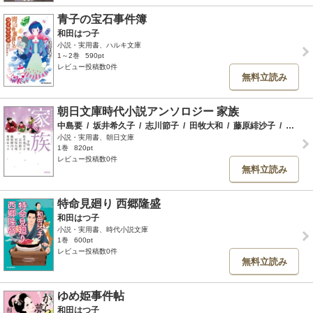
青子の宝石事件簿
和田はつ子
小説・実用書、ハルキ文庫
1～2巻
590pt
レビュー投稿数0件
無料立読み
朝日文庫時代小説アンソロジー 家族
中島要
/
坂井希久子
/
志川節子
/
田牧大和
/
藤原緋沙子
/
和田はつ子
小説・実用書、朝日文庫
1巻
820pt
レビュー投稿数0件
無料立読み
特命見廻り 西郷隆盛
和田はつ子
小説・実用書、時代小説文庫
1巻
600pt
レビュー投稿数0件
無料立読み
ゆめ姫事件帖
和田はつ子