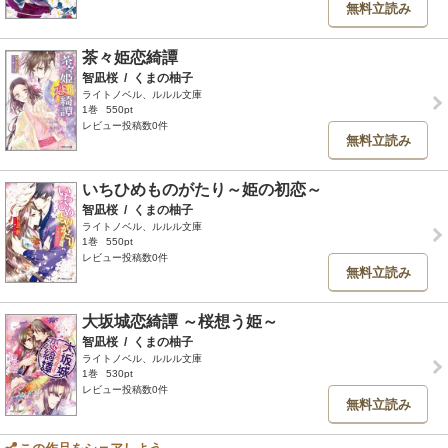
無料立読み
茶々姫恋綺譚
智凪桜
/
くまの柚子
ライトノベル、ルルル文庫
1巻
550pt
レビュー投稿数0件
無料立読み
いちひめものがたり～姫の初恋～
智凪桜
/
くまの柚子
ライトノベル、ルルル文庫
1巻
550pt
レビュー投稿数0件
無料立読み
大坂城恋綺譚 ～桜想う姫～
智凪桜
/
くまの柚子
ライトノベル、ルルル文庫
1巻
530pt
レビュー投稿数0件
無料立読み