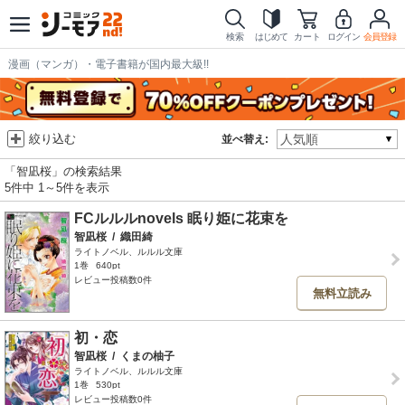
検索
はじめて
カート
ログイン
会員登録
漫画（マンガ）・電子書籍が国内最大級!!
絞り込む
並べ替え:
「智凪桜」の検索結果
5件中 1～5件を表示
FCルルルnovels 眠り姫に花束を
智凪桜
/
織田綺
ライトノベル、ルルル文庫
1巻
640pt
レビュー投稿数0件
無料立読み
初・恋
智凪桜
/
くまの柚子
ライトノベル、ルルル文庫
1巻
530pt
レビュー投稿数0件