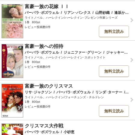
富豪一族の花嫁 ＩＩ
バーバラ･ボズウェル
/
リアン･バンクス
/
山野紗織
/
逢坂かおる
ライトノベル、ハーレクイン/ハーレクイン･プレゼンツ作家シリーズ
1巻
800pt
レビュー投稿数0件
無料立読み
富豪一族への招待
バーバラ･ボズウェル
/
ジェニファー･グリーン
/
ジャッキー･メリット
ライトノベル、ハーレクイン/ハーレクイン･スポットライト
1巻
800pt
レビュー投稿数0件
無料立読み
富豪一族のクリスマス
リサ･ジャクソン
/
バーバラ･ボズウェル
/
リンダ･ターナー
/
村上
ライトノベル、ハーレクイン/フォーチュンズ・チルドレン
1巻
800pt
レビュー投稿数0件
無料立読み
クリスマス大作戦
バーバラ･ボズウェル
/
小砂恵