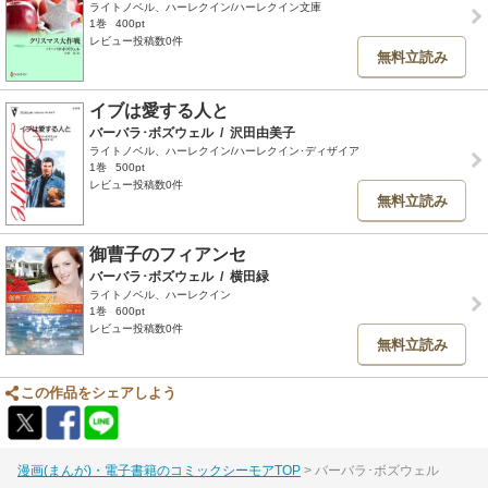
ライトノベル、ハーレクイン/ハーレクイン文庫
1巻
400pt
レビュー投稿数0件
無料立読み
イブは愛する人と
バーバラ･ボズウェル
/
沢田由美子
ライトノベル、ハーレクイン/ハーレクイン･ディザイア
1巻
500pt
レビュー投稿数0件
無料立読み
御曹子のフィアンセ
バーバラ･ボズウェル
/
横田緑
ライトノベル、ハーレクイン
1巻
600pt
レビュー投稿数0件
無料立読み
この作品をシェアしよう
漫画(まんが)・電子書籍のコミックシーモアTOP
バーバラ･ボズウェル