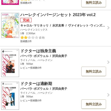
無料立読み
投稿数4件
ハーレクインバージンセット 2023年 vol.2
キャロル･マリネッリ
/
水沢友希
/
ヴァイオレット･ウィンズピア
/
ハーレクインコミックス
1巻
2,500pt
(2.0)
投稿数2件
ドクターは独身主義
バーバラ･ボズウェル
/
沢田由美子
ライトノベル、ハーレクイン
1巻
500pt
レビュー投稿数0件
無料立読み
ドクターは適齢期
バーバラ･ボズウェル
/
沢田由美子
ライトノベル、ハーレクイン
1巻
500pt
レビュー投稿数0件
無料立読み