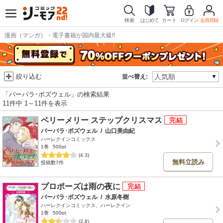
検索
はじめて
カート
ログイン
会員登録
漫画（マンガ）・電子書籍が国内最大級!!
絞り込む
並べ替え:
「バーバラ･ボズウェル」の検索結果
11件中 1～11件を表示
ベリーメリー ステップクリスマス
バーバラ･ボズウェル
/
山口美由紀
ハーレクインコミックス
1巻
500pt
(4.3)
無料立読み
投稿数7件
プロポーズは雨の夜に
バーバラ･ボズウェル
/
水原冬樹
ハーレクインコミックス、ハーレクイン
1巻
500pt
(2.8)