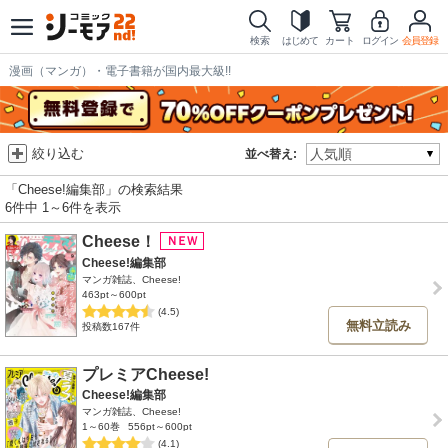
検索
はじめて
カート
ログイン
会員登録
漫画（マンガ）・電子書籍が国内最大級!!
絞り込む
並べ替え:
「Cheese!編集部」の検索結果
6件中 1～6件を表示
Cheese！
Cheese!編集部
マンガ雑誌、Cheese!
463pt～600pt
(4.5)
無料立読み
投稿数167件
プレミアCheese!
Cheese!編集部
マンガ雑誌、Cheese!
1～60巻
556pt～600pt
(4.1)