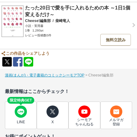
たった20日で愛を手に入れるための本 ～1日1個
変えるだけ～
Cheese!編集部
/
柴崎竜人
小説・実用書
1巻
1,260pt
レビュー投稿数0件
無料立読み
この作品をシェアしよう
漫画(まんが)・電子書籍のコミックシーモアTOP
Cheese!編集部
最新情報はここからチェック！
限定特典GET
シーモア
メルマガ
LINE
X
ちゃんねる
登録
お得にポイントゲット！