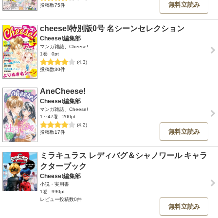
無料立読み
投稿数75件
cheese!特別版0号 名シーンセレクション
Cheese!編集部
マンガ雑誌、Cheese!
1巻
0pt
(4.3)
投稿数30件
AneCheese!
Cheese!編集部
マンガ雑誌、Cheese!
1～47巻
200pt
(4.2)
無料立読み
投稿数17件
ミラキュラス レディバグ＆シャノワール キャラ
クターブック
Cheese!編集部
小説・実用書
1巻
990pt
レビュー投稿数0件
無料立読み