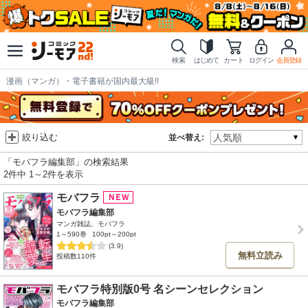
検索
はじめて
カート
ログイン
会員登録
漫画（マンガ）・電子書籍が国内最大級!!
絞り込む
並べ替え:
「モバフラ編集部」の検索結果
2件中 1～2件を表示
モバフラ
モバフラ編集部
マンガ雑誌、モバフラ
1～590巻
100pt～200pt
(3.9)
無料立読み
投稿数110件
モバフラ特別版0号 名シーンセレクション
モバフラ編集部