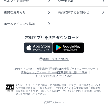
ヘルプ・お問合せ
シーモア島
重要なお知らせ
商品に関するお知らせ
ホームアイコンを追加
本棚アプリを無料ダウンロード！
本棚アプリについて
このサイトについて
推奨環境
利用規約
ISBN検索
プライバシーポリシー
情報セキュリティーポリシー
特定商取引法に基づく表示
安心してお使いいただくために
ABJマークは、この電子書店・電子書籍配信サービスが、 著作権者からコンテ
ンツ使用許諾を得た正規版配信サービスであることを示す登録商標（登録番号
第6091713号）です。 詳しくは［ABJマーク］または［電子出版制作・流通協
議会］で検索してください。
(C)NTTソルマーレ