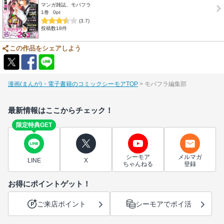
マンガ雑誌、モバフラ
1巻
0pt
(3.7)
投稿数18件
この作品をシェアしよう
漫画(まんが)・電子書籍のコミックシーモアTOP
モバフラ編集部
最新情報はここからチェック！
限定特典GET
シーモア
メルマガ
LINE
X
ちゃんねる
登録
お得にポイントゲット！
ご来店ポイント
シーモアでポイ活