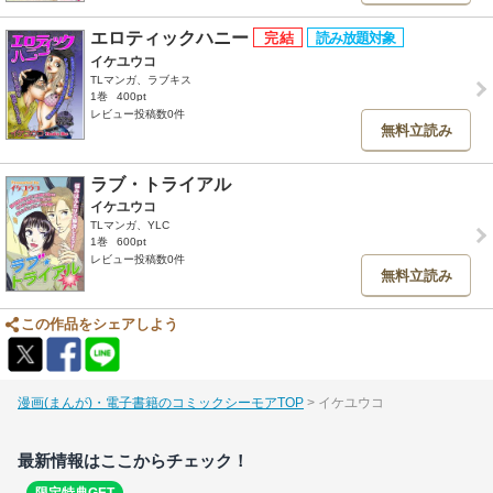
エロティックハニー
イケユウコ
TLマンガ、ラブキス
1巻
400pt
レビュー投稿数0件
無料立読み
ラブ・トライアル
イケユウコ
TLマンガ、YLC
1巻
600pt
レビュー投稿数0件
無料立読み
この作品をシェアしよう
漫画(まんが)・電子書籍のコミックシーモアTOP
イケユウコ
最新情報はここからチェック！