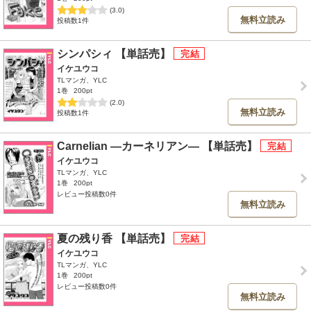
(3.0)
無料立読み
投稿数1件
シンパシィ 【単話売】
イケユウコ
TLマンガ、YLC
1巻
200pt
(2.0)
無料立読み
投稿数1件
Carnelian ―カーネリアン― 【単話売】
イケユウコ
TLマンガ、YLC
1巻
200pt
レビュー投稿数0件
無料立読み
夏の残り香 【単話売】
イケユウコ
TLマンガ、YLC
1巻
200pt
レビュー投稿数0件
無料立読み