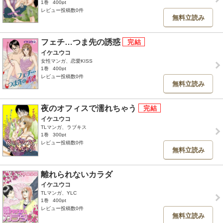
1巻
400pt
レビュー投稿数0件
無料立読み
フェチ…つま先の誘惑
イケユウコ
女性マンガ、恋愛KISS
1巻
400pt
レビュー投稿数0件
無料立読み
夜のオフィスで濡れちゃう
イケユウコ
TLマンガ、ラブキス
1巻
300pt
レビュー投稿数0件
無料立読み
離れられないカラダ
イケユウコ
TLマンガ、YLC
1巻
400pt
レビュー投稿数0件
無料立読み