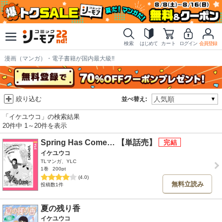
検索
はじめて
カート
ログイン
会員登録
漫画（マンガ）・電子書籍が国内最大級!!
絞り込む
並べ替え:
「イケユウコ」の検索結果
20件中 1～20件を表示
Spring Has Come… 【単話売】
イケユウコ
TLマンガ、YLC
1巻
200pt
(4.0)
無料立読み
投稿数1件
夏の残り香
イケユウコ