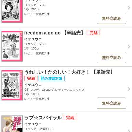
イケユウコ
TLマンガ、YLC
1巻
200pt
レビュー投稿数0件
無料立読み
freedom a go go 【単話売】
イケユウコ
TLマンガ、YLC
1巻
150pt
レビュー投稿数0件
無料立読み
うれしい！たのしい！大好き！ 【単話売】
イケユウコ
女性マンガ、OHZORA レディースコミックス
1巻
100pt
レビュー投稿数0件
無料立読み
ラブ☆スパイラル
イケユウコ
TLマンガ、恋愛KISS