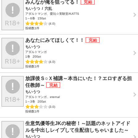
みんなが俺を狙ってる！
ちいうつ
/
穴乱
アダルトマンガ、愛玩☆実験室/KATTS
1～6巻
150pt
(4.0)
投稿数1件
あなたにみてほしくて！！
ちいうつ
アダルトマンガ
1巻
200pt
(4.0)
投稿数1件
放課後Ｓ○Ｘ補講～本当にいた！？エロすぎる担
任教師～
ちいうつ
アダルトマンガ、eternal
1～3巻
200pt
(3.0)
投稿数1件
生意気優等生JKの秘密！～話題のネットアイド
ルを中出しレイプして生配信しちゃいました～
ちいうつ