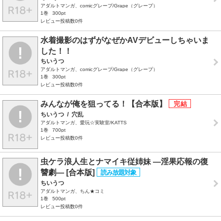
アダルトマンガ、comicグレープ/Grape（グレープ）
1巻
300pt
レビュー投稿数0件
水着撮影のはずがなぜかAVデビューしちゃいま
した！！
ちいうつ
アダルトマンガ、comicグレープ/Grape（グレープ）
1巻
300pt
レビュー投稿数0件
みんなが俺を狙ってる！【合本版】
ちいうつ
/
穴乱
アダルトマンガ、愛玩☆実験室/KATTS
1巻
700pt
レビュー投稿数0件
虫ケラ浪人生とナマイキ従姉妹 ―淫果応報の復
讐劇― [合本版]
ちいうつ
アダルトマンガ、ちん★コミ
1巻
500pt
レビュー投稿数0件