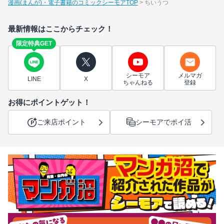
漫画(まんが)・電子書籍のコミックシーモアTOP
ちいうつ
最新情報はここからチェック！
限定特典GET
シーモア
メルマガ
LINE
X
ちゃんねる
登録
お得にポイントゲット！
ご来店ポイント
シーモアでポイ活