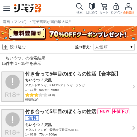
検索
はじめて
カート
ログイン
会員登録
漫画（マンガ）・電子書籍が国内最大級!!
絞り込む
並べ替え:
「ちいうつ」の検索結果
15件中 1～15件を表示
付き合って5年目のぼくらの性活【合本版】
ちいうつ
/
穴乱
アダルトマンガ、KATTS/アナンガ・ランガ
1～13巻
500pt～750pt
(3.0)
投稿数1件
付き合って5年目のぼくらの性活
ちいうつ
/
穴乱
アダルトマンガ、愛玩☆実験室/KATTS
1～62巻
75pt～200pt