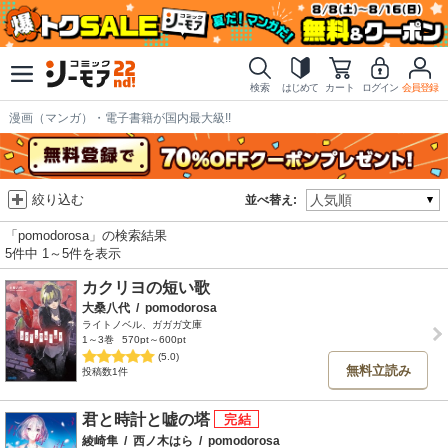
検索
はじめて
カート
ログイン
会員登録
漫画（マンガ）・電子書籍が国内最大級!!
絞り込む
並べ替え:
「pomodorosa」の検索結果
5件中 1～5件を表示
カクリヨの短い歌
大桑八代
/
pomodorosa
ライトノベル、ガガガ文庫
1～3巻
570pt～600pt
(5.0)
無料立読み
投稿数1件
君と時計と嘘の塔
綾崎隼
/
西ノ木はら
/
pomodorosa