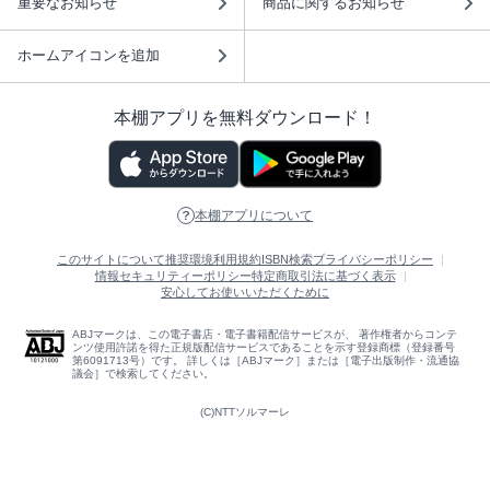
重要なお知らせ
商品に関するお知らせ
ホームアイコンを追加
本棚アプリを無料ダウンロード！
本棚アプリについて
このサイトについて
推奨環境
利用規約
ISBN検索
プライバシーポリシー
情報セキュリティーポリシー
特定商取引法に基づく表示
安心してお使いいただくために
ABJマークは、この電子書店・電子書籍配信サービスが、 著作権者からコンテ
ンツ使用許諾を得た正規版配信サービスであることを示す登録商標（登録番号
第6091713号）です。 詳しくは［ABJマーク］または［電子出版制作・流通協
議会］で検索してください。
(C)NTTソルマーレ