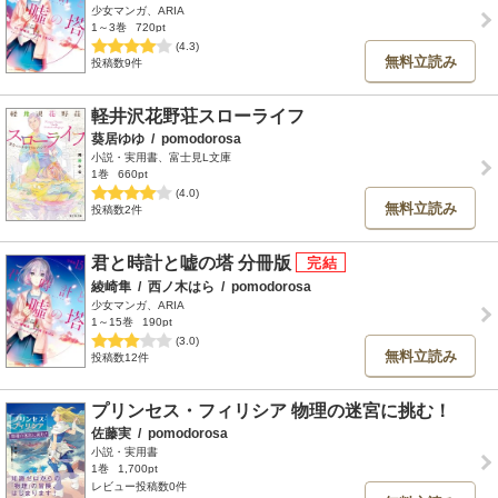
少女マンガ、ARIA
1～3巻
720pt
(4.3)
無料立読み
投稿数9件
軽井沢花野荘スローライフ
葵居ゆゆ
/
pomodorosa
小説・実用書、富士見L文庫
1巻
660pt
(4.0)
無料立読み
投稿数2件
君と時計と嘘の塔 分冊版
綾崎隼
/
西ノ木はら
/
pomodorosa
少女マンガ、ARIA
1～15巻
190pt
(3.0)
無料立読み
投稿数12件
プリンセス・フィリシア 物理の迷宮に挑む！
佐藤実
/
pomodorosa
小説・実用書
1巻
1,700pt
レビュー投稿数0件