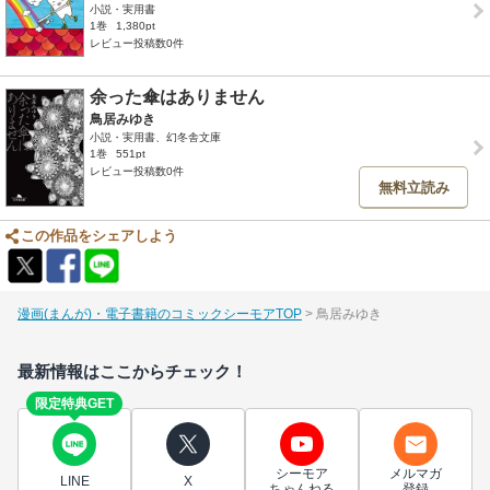
小説・実用書
1巻
1,380pt
レビュー投稿数0件
余った傘はありません
鳥居みゆき
小説・実用書、幻冬舎文庫
1巻
551pt
レビュー投稿数0件
無料立読み
この作品をシェアしよう
漫画(まんが)・電子書籍のコミックシーモアTOP
鳥居みゆき
最新情報はここからチェック！
限定特典GET
シーモア
メルマガ
LINE
X
ちゃんねる
登録