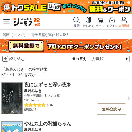
検索
はじめて
カート
ログイン
会員登録
漫画（マンガ）・電子書籍が国内最大級!!
絞り込む
並べ替え:
「鳥居みゆき」の検索結果
3件中 1～3件を表示
夜にはずっと深い夜を
鳥居みゆき
小説・実用書、幻冬舎文庫
1巻
542pt
(5.0)
無料立読み
投稿数1件
やねの上の乳歯ちゃん
鳥居みゆき