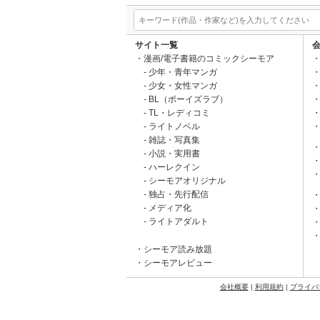
サイト一覧
漫画/電子書籍のコミックシーモア
少年・青年マンガ
少女・女性マンガ
BL（ボーイズラブ）
TL・レディコミ
ライトノベル
雑誌・写真集
小説・実用書
ハーレクイン
シーモアオリジナル
独占・先行配信
メディア化
ライトアダルト
シーモア読み放題
シーモアレビュー
会社概要
|
利用規約
|
プライバ