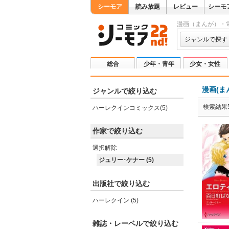
シーモア
読み放題
レビュー
シーモ
漫画（まんが）・
ジャンルで探す
総合
少年・青年
少女・女性
漫画(ま
ジャンルで絞り込む
検索結果
ハーレクインコミックス(5)
作家で絞り込む
選択解除
ジュリー･ケナー (5)
出版社で絞り込む
ハーレクイン (5)
雑誌・レーベルで絞り込む