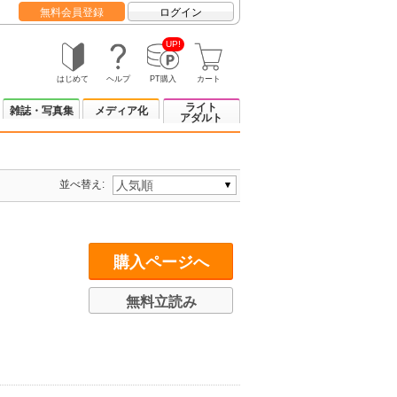
無料会員登録
ログイン
UP!
はじめて
ヘルプ
PT購入
カート
ライト
雑誌・写真集
メディア化
アダルト
並べ替え:
購入ページへ
無料立読み