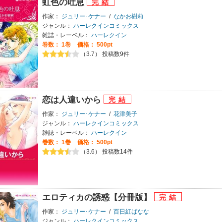
虹色の吐息
作家：
ジュリー･ケナー
/
なかお樹莉
ジャンル：
ハーレクインコミックス
雑誌・レーベル：
ハーレクイン
巻数：
1巻
価格： 500pt
（3.7） 投稿数9件
恋は人違いから
作家：
ジュリー･ケナー
/
花津美子
ジャンル：
ハーレクインコミックス
雑誌・レーベル：
ハーレクイン
巻数：
1巻
価格： 500pt
（3.6） 投稿数14件
エロティカの誘惑【分冊版】
作家：
ジュリー･ケナー
/
百日紅ばなな
ジャンル：
ハーレクインコミックス