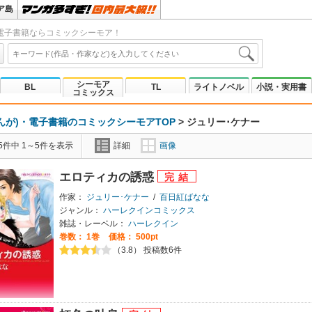
ア島
電子書籍ならコミックシーモア！
シーモア
BL
TL
ライトノベル
小説・実用書
コミックス
んが)・電子書籍のコミックシーモアTOP
>
ジュリー･ケナー
5件中 1～5件を表示
詳細
画像
エロティカの誘惑
作家：
ジュリー･ケナー
/
百日紅ばなな
ジャンル：
ハーレクインコミックス
雑誌・レーベル：
ハーレクイン
巻数：
1巻
価格： 500pt
（3.8） 投稿数6件