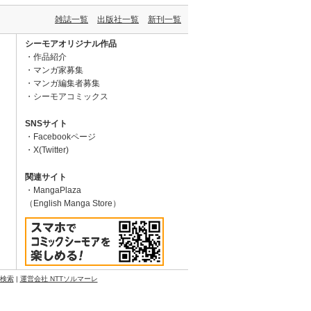
雑誌一覧
出版社一覧
新刊一覧
シーモアオリジナル作品
作品紹介
マンガ家募集
マンガ編集者募集
シーモアコミックス
SNSサイト
Facebookページ
X(Twitter)
関連サイト
MangaPlaza
（English Manga Store）
N検索
|
運営会社 NTTソルマーレ