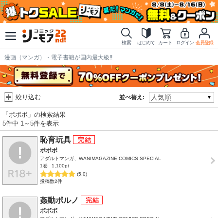
検索
はじめて
カート
ログイン
会員登録
漫画（マンガ）・電子書籍が国内最大級!!
絞り込む
並べ替え:
「ボボボ」の検索結果
5件中 1～5件を表示
恥育玩具
ボボボ
アダルトマンガ、WANIMAGAZINE COMICS SPECIAL
1巻
1,100pt
(5.0)
投稿数2件
姦動ポルノ
ボボボ