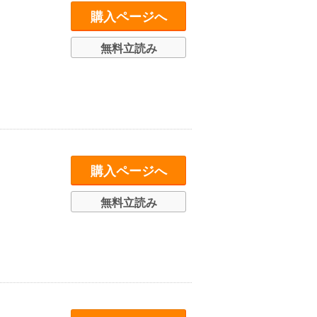
購入ページへ
無料立読み
購入ページへ
無料立読み