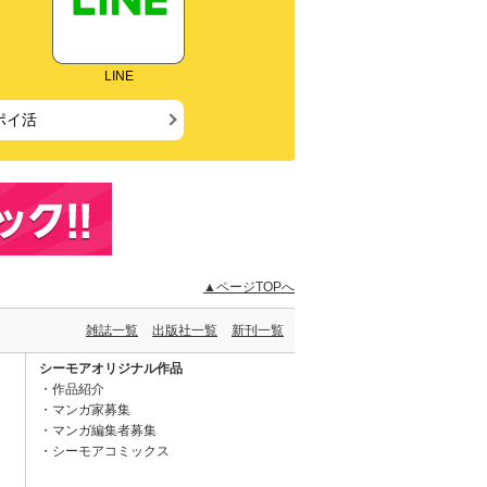
LINE
ポイ活
▲ページTOPへ
雑誌一覧
出版社一覧
新刊一覧
シーモアオリジナル作品
作品紹介
マンガ家募集
マンガ編集者募集
シーモアコミックス