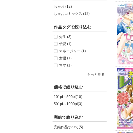
ちゃお (12)
ちゃおコミックス (12)
作品タグで絞り込む
先生 (3)
伝説 (1)
マネージャー (1)
女優 (1)
ママ (1)
もっと見る
価格で絞り込む
101pt～500pt(10)
501pt～1000pt(3)
完結で絞り込む
完結作品すべて(5)