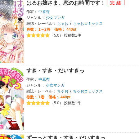
はるお嬢さま、恋のお時間です！
作家：
中原杏
ジャンル：
少女マンガ
雑誌・レーベル：
ちゃお
/
ちゃおコミックス
巻数：
1～2巻
価格： 440pt
（5.0） 投稿数1件
すき・すき・だいすきっ
作家：
中原杏
ジャンル：
少女マンガ
雑誌・レーベル：
ちゃお
/
ちゃおコミックス
巻数：
1巻
価格： 440pt
（5.0） 投稿数1件
ずーっとすき・すき・だいすきっ