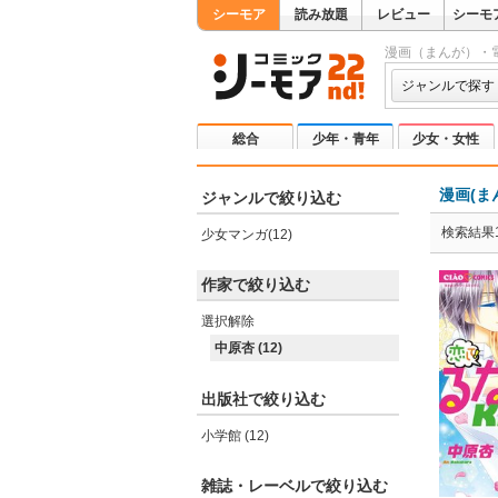
シーモア
読み放題
レビュー
シーモ
漫画（まんが）・
ジャンルで探す
総合
少年・青年
少女・女性
漫画(ま
ジャンルで絞り込む
検索結果1
少女マンガ(12)
作家で絞り込む
選択解除
中原杏 (12)
出版社で絞り込む
小学館 (12)
雑誌・レーベルで絞り込む