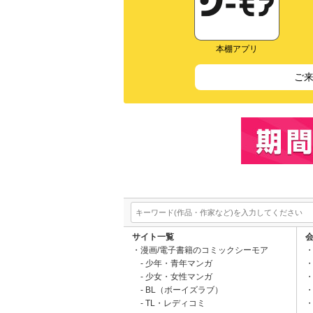
本棚アプリ
ご
サイト一覧
漫画/電子書籍のコミックシーモア
少年・青年マンガ
少女・女性マンガ
BL（ボーイズラブ）
TL・レディコミ