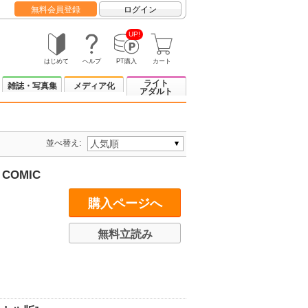
無料会員登録
ログイン
UP!
はじめて
ヘルプ
PT購入
カート
ライト
雑誌・写真集
メディア化
アダルト
並べ替え:
COMIC
購入ページへ
無料立読み