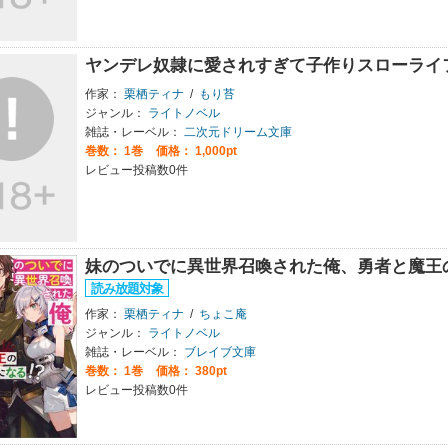
ヤンデレ奴隷に愛されすぎて子作りスローライ
作家：
栗栖ティナ
/
もり苔
ジャンル：
ライトノベル
雑誌・レーベル：
二次元ドリーム文庫
巻数：
1巻
価格： 1,000pt
レビュー投稿数0件
妹のついでに異世界召喚された俺、勇者と魔王
作家：
栗栖ティナ
/
ちょこ庵
ジャンル：
ライトノベル
雑誌・レーベル：
ブレイブ文庫
巻数：
1巻
価格： 380pt
レビュー投稿数0件