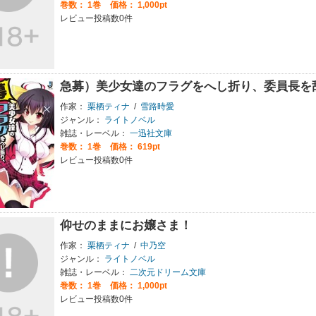
巻数：
1巻
価格： 1,000pt
レビュー投稿数0件
急募）美少女達のフラグをへし折り、委員長を
作家：
栗栖ティナ
/
雪路時愛
ジャンル：
ライトノベル
雑誌・レーベル：
一迅社文庫
巻数：
1巻
価格： 619pt
レビュー投稿数0件
仰せのままにお嬢さま！
作家：
栗栖ティナ
/
中乃空
ジャンル：
ライトノベル
雑誌・レーベル：
二次元ドリーム文庫
巻数：
1巻
価格： 1,000pt
レビュー投稿数0件