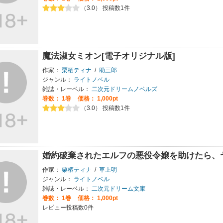
（3.0） 投稿数1件
魔法淑女ミオン[電子オリジナル版]
作家：
栗栖ティナ
/
助三郎
ジャンル：
ライトノベル
雑誌・レーベル：
二次元ドリームノベルズ
巻数：
1巻
価格： 1,000pt
（3.0） 投稿数1件
婚約破棄されたエルフの悪役令嬢を助けたら、
作家：
栗栖ティナ
/
草上明
ジャンル：
ライトノベル
雑誌・レーベル：
二次元ドリーム文庫
巻数：
1巻
価格： 1,000pt
レビュー投稿数0件