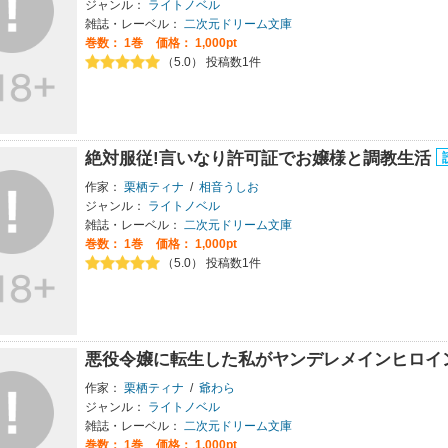
ジャンル：
ライトノベル
雑誌・レーベル：
二次元ドリーム文庫
巻数：
1巻
価格： 1,000pt
（5.0） 投稿数1件
絶対服従!言いなり許可証でお嬢様と調教生活
作家：
栗栖ティナ
/
相音うしお
ジャンル：
ライトノベル
雑誌・レーベル：
二次元ドリーム文庫
巻数：
1巻
価格： 1,000pt
（5.0） 投稿数1件
悪役令嬢に転生した私がヤンデレメインヒロイ
作家：
栗栖ティナ
/
爺わら
ジャンル：
ライトノベル
雑誌・レーベル：
二次元ドリーム文庫
巻数：
1巻
価格： 1,000pt