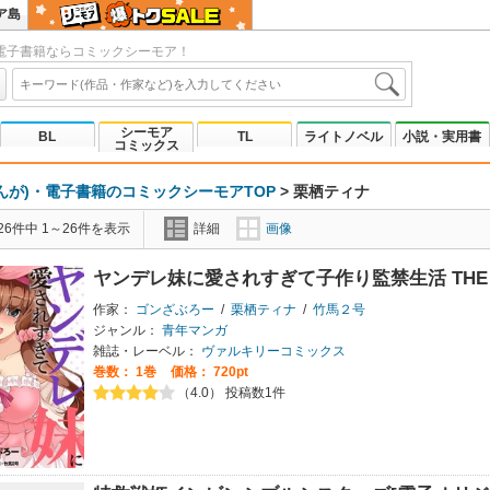
ア島
電子書籍ならコミックシーモア！
シーモア
BL
TL
ライトノベル
小説・実用書
コミックス
んが)・電子書籍のコミックシーモアTOP
>
栗栖ティナ
6件中 1～26件を表示
詳細
画像
ヤンデレ妹に愛されすぎて子作り監禁生活 THE 
作家：
ゴンざぶろー
/
栗栖ティナ
/
竹馬２号
ジャンル：
青年マンガ
雑誌・レーベル：
ヴァルキリーコミックス
巻数：
1巻
価格： 720pt
（4.0） 投稿数1件