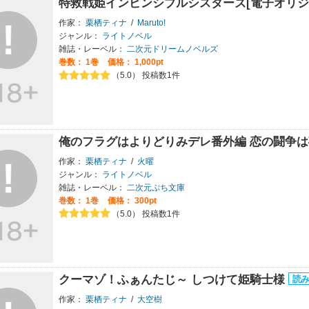
特救戦姫インビンシブルシスターズ[電子オリジ
作家：
栗栖ティナ
/
Maruto!
ジャンル：
ライトノベル
雑誌・レーベル：
二次元ドリームノベルズ
巻数：
1巻
価格： 1,000pt
（5.0） 投稿数1件
俺のフラグはよりどりみデレ番外編 恋の闘争は
作家：
栗栖ティナ
/
火曜
ジャンル：
ライトノベル
雑誌・レーベル：
二次元ぷち文庫
巻数：
1巻
価格： 300pt
（5.0） 投稿数1件
クーマゾ！ふぁんたじ～ しつけて姫騎士様
作家：
栗栖ティナ
/
大空樹