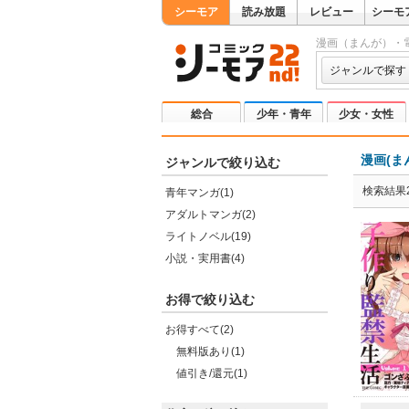
シーモア
読み放題
レビュー
シーモ
漫画（まんが）・
ジャンルで探す
総合
少年・青年
少女・女性
漫画(ま
ジャンルで絞り込む
検索結果2
青年マンガ(1)
アダルトマンガ(2)
ライトノベル(19)
小説・実用書(4)
お得で絞り込む
お得すべて(2)
無料版あり(1)
値引き/還元(1)