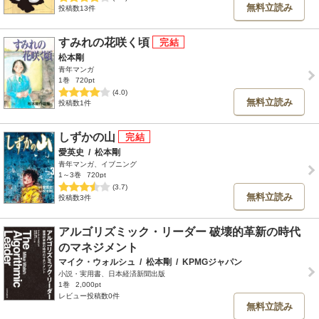
無料立読み
投稿数13件
すみれの花咲く頃
松本剛
青年マンガ
1巻
720pt
(4.0)
無料立読み
投稿数1件
しずかの山
愛英史
/
松本剛
青年マンガ、イブニング
1～3巻
720pt
(3.7)
無料立読み
投稿数3件
アルゴリズミック・リーダー 破壊的革新の時代
のマネジメント
マイク・ウォルシュ
/
松本剛
/
KPMGジャパン
小説・実用書、日本経済新聞出版
1巻
2,000pt
レビュー投稿数0件
無料立読み