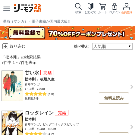
検索
はじめて
カート
ログイン
会員登録
漫画（マンガ）・電子書籍が国内最大級!!
絞り込む
並べ替え:
「松本剛」の検索結果
7件中 1～7件を表示
甘い水
松本剛
/
板垣久生
青年マンガ
1～2巻
720pt
(5.0)
無料立読み
投稿数3件
ロッタレイン
松本剛
青年マンガ、ビッグコミックスピリッツ
1～3巻
694pt～880pt
(4.2)