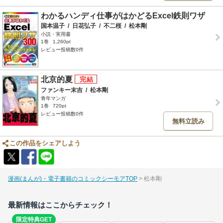
わかるハンディ仕事がはかどるExcel鉄則ワザ
国本温子
/
日花弘子
/
不二桜
/
松本剛
小説・実用書
1巻
1,260pt
レビュー投稿数0件
北京的夏
ファンキー末吉
/
松本剛
青年マンガ
1巻
720pt
レビュー投稿数0件
無料立読み
この作品をシェアしよう
漫画(まんが)・電子書籍のコミックシーモアTOP
松本剛
最新情報はここからチェック！
限定特典GET