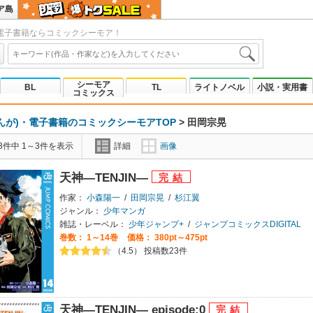
ア島
電子書籍ならコミックシーモア！
シーモア
BL
TL
ライトノベル
小説・実用書
コミックス
んが)・電子書籍のコミックシーモアTOP
>
田岡宗晃
3件中 1～3件を表示
詳細
画像
天神―TENJIN―
作家：
小森陽一
/
田岡宗晃
/
杉江翼
ジャンル：
少年マンガ
雑誌・レーベル：
少年ジャンプ+
/
ジャンプコミックスDIGITAL
巻数：
1～14巻
価格： 380pt～475pt
（4.5） 投稿数23件
天神―TENJIN― episode:0