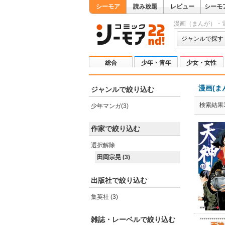
シーモア
読み放題
レビュー
シーモ
漫画（まんが）・
ジャンルで探す
総合
少年・青年
少女・女性
漫画(ま
ジャンルで絞り込む
検索結果
少年マンガ(3)
作家で絞り込む
選択解除
田岡宗晃 (3)
出版社で絞り込む
集英社 (3)
雑誌・レーベルで絞り込む