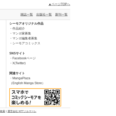
▲ページTOPへ
雑誌一覧
出版社一覧
新刊一覧
シーモアオリジナル作品
作品紹介
マンガ家募集
マンガ編集者募集
シーモアコミックス
SNSサイト
Facebookページ
X(Twitter)
関連サイト
MangaPlaza
（English Manga Store）
N検索
|
運営会社 NTTソルマーレ