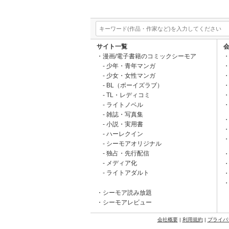
サイト一覧
漫画/電子書籍のコミックシーモア
少年・青年マンガ
少女・女性マンガ
BL（ボーイズラブ）
TL・レディコミ
ライトノベル
雑誌・写真集
小説・実用書
ハーレクイン
シーモアオリジナル
独占・先行配信
メディア化
ライトアダルト
シーモア読み放題
シーモアレビュー
会社概要
|
利用規約
|
プライバ