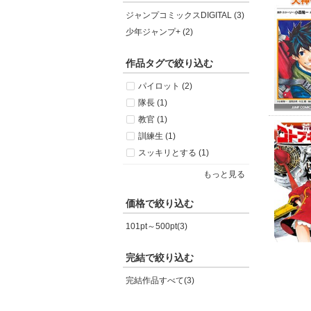
ジャンプコミックスDIGITAL (3)
少年ジャンプ+ (2)
作品タグで絞り込む
パイロット (2)
隊長 (1)
教官 (1)
訓練生 (1)
スッキリとする (1)
もっと見る
価格で絞り込む
101pt～500pt(3)
完結で絞り込む
完結作品すべて(3)