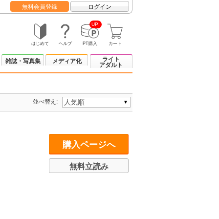
無料会員登録
ログイン
UP!
はじめて
ヘルプ
PT購入
カート
ライト
雑誌・写真集
メディア化
アダルト
並べ替え:
購入ページへ
無料立読み