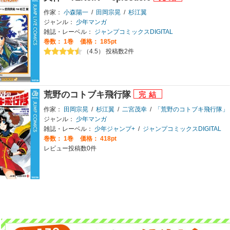
作家：
小森陽一
/
田岡宗晃
/
杉江翼
ジャンル：
少年マンガ
雑誌・レーベル：
ジャンプコミックスDIGITAL
巻数：
1巻
価格： 185pt
（4.5） 投稿数2件
荒野のコトブキ飛行隊
作家：
田岡宗晃
/
杉江翼
/
二宮茂幸
/
「荒野のコトブキ飛行隊」
ジャンル：
少年マンガ
雑誌・レーベル：
少年ジャンプ+
/
ジャンプコミックスDIGITAL
巻数：
1巻
価格： 418pt
レビュー投稿数0件