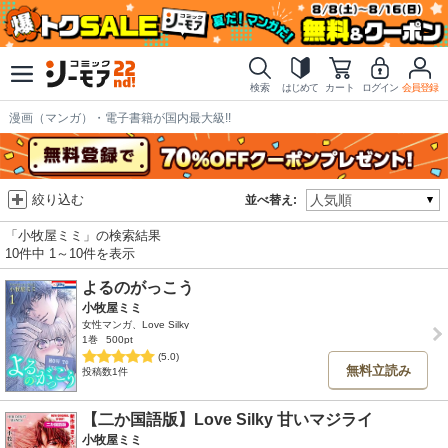
検索
はじめて
カート
ログイン
会員登録
漫画（マンガ）・電子書籍が国内最大級!!
絞り込む
並べ替え:
「小牧屋ミミ」の検索結果
10件中 1～10件を表示
よるのがっこう
小牧屋ミミ
女性マンガ、Love Silky
1巻
500pt
(5.0)
無料立読み
投稿数1件
【二か国語版】Love Silky 甘いマジライ
小牧屋ミミ