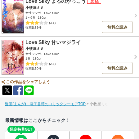
Love Silky よるのがっこう
小牧屋ミミ
女性マンガ、Love Silky
1～9巻
130pt
(3.1)
無料立読み
投稿数31件
Love Silky 甘いマジライ
小牧屋ミミ
女性マンガ、Love Silky
1巻
130pt
(2.8)
無料立読み
投稿数10件
この作品をシェアしよう
漫画(まんが)・電子書籍のコミックシーモアTOP
小牧屋ミミ
最新情報はここからチェック！
限定特典GET