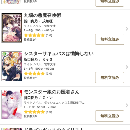
無料立読み
投稿数1件
九罰の悪魔召喚術
折口良乃
/
戌角柾
ライトノベル、電撃文庫
1～4巻
590pt～610pt
(5.0)
無料立読み
投稿数1件
シスターサキュバスは懺悔しない
折口良乃
/
ＫｅＧ
ライトノベル、電撃文庫
1～3巻
590pt～630pt
(5.0)
無料立読み
投稿数1件
モンスター娘のお医者さん
折口良乃
/
Ｚトン
ライトノベル、ダッシュエックス文庫DIGITAL
1～11巻
556pt～720pt
(5.0)
無料立読み
投稿数1件