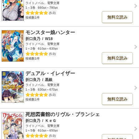
ライトノベル、電撃文庫
1～3巻
660pt～780pt
(5.0)
無料立読み
投稿数1件
モンスター娘ハンター
折口良乃
/
W18
ライトノベル、電撃文庫
1～2巻
610pt～630pt
(5.0)
無料立読み
投稿数1件
デュアル・イレイザー
折口良乃
/
黒銀
ライトノベル、電撃文庫
1～3巻
630pt～670pt
(5.0)
無料立読み
投稿数1件
死想図書館のリヴル・ブランシェ
折口良乃
/
ＫｅＧ
ライトノベル、電撃文庫
1～5巻
610pt～650pt
(5.0)