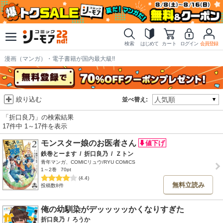
検索
はじめて
カート
ログイン
会員登録
漫画（マンガ）・電子書籍が国内最大級!!
絞り込む
並べ替え:
「折口良乃」の検索結果
17件中 1～17件を表示
モンスター娘のお医者さん
鉄巻とーます
/
折口良乃
/
Ｚトン
青年マンガ、COMICリュウ/RYU COMICS
1～2巻
70pt
(4.4)
無料立読み
投稿数8件
俺の幼馴染がデッッッッかくなりすぎた
折口良乃
/
ろうか