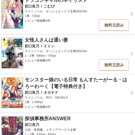
ドラゴンギャルのネイリスト
折口良乃
/
こむぴ
ライトノベル、ダッシュエックス文庫DIGITAL
1巻
720pt
レビュー投稿数0件
無料立読み
女怪人さんは通い妻
折口良乃
/
Ｚトン
ライトノベル、ダッシュエックス文庫DIGITAL
1～2巻
680pt～740pt
レビュー投稿数0件
無料立読み
モンスター娘のいる日常 もんすたーがーる・は
ろーわーく【電子特典付き】
折口良乃
/
オカヤド
ライトノベル、RYU NOVELS
1巻
1,080pt
レビュー投稿数0件
探偵事務所ANSWER
折口良乃
小説・実用書、メディアワークス文庫
1～2巻
570pt～650pt