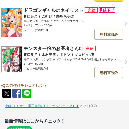
ドラゴンギャルのネイリスト
折口良乃
/
こむぴ
/
蜂鳥ちゃぼ
青年マンガ、COMICユニコーン/RCユニコーン
1～2巻
70pt～790pt
レビュー投稿数0件
無料立読み
モンスター娘のお医者さん0
折口良乃
/
木村光博
/
Ｚトン
/
ソロピップB
青年マンガ、ヤングジャンプコミックスDIGITAL/水曜日はまったりダッシュエックスコミック
1～2巻
599pt
レビュー投稿数0件
無料立読み
この作品をシェアしよう
漫画(まんが)・電子書籍のコミックシーモアTOP
折口良乃
最新情報はここからチェック！