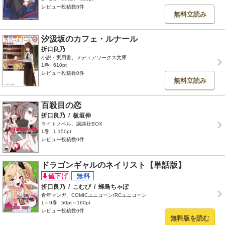
レビュー投稿数0件
無料立読み
汐汲坂のカフェ・ルナール
折口良乃
小説・実用書、メディアワークス文庫
1巻
610pt
レビュー投稿数0件
無料立読み
百殺目の恋
折口良乃
/
板垣伸
ライトノベル、講談社BOX
1巻
1,150pt
レビュー投稿数0件
ドラゴンギャルのネイリスト【単話版】
折口良乃
/
こむぴ
/
蜂鳥ちゃぼ
青年マンガ、COMICユニコーン/RCユニコーン
1～9巻
50pt～160pt
レビュー投稿数0件
無料版を読む