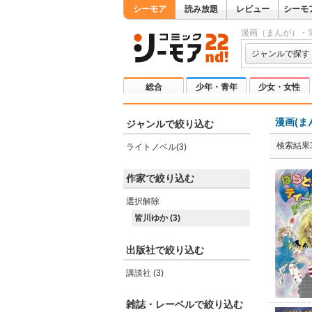
シーモア
読み放題
レビュー
シーモ
漫画（まんが）・
ジャンルで探す
総合
少年・青年
少女・女性
漫画(ま
ジャンルで絞り込む
検索結果
ライトノベル(3)
作家で絞り込む
選択解除
皆川ゆか (3)
出版社で絞り込む
講談社 (3)
雑誌・レーベルで絞り込む