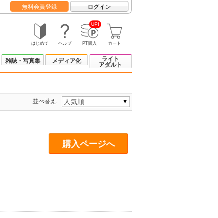
無料会員登録
ログイン
UP!
はじめて
ヘルプ
PT購入
カート
ライト
雑誌・写真集
メディア化
アダルト
並べ替え:
購入ページへ