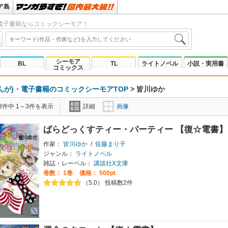
ア島
電子書籍ならコミックシーモア！
シーモア
BL
TL
ライトノベル
小説・実用書
コミックス
んが)・電子書籍のコミックシーモアTOP
>
皆川ゆか
3件中 1～3件を表示
詳細
画像
ぱらどっくすティー・パーティー 【復☆電書】
作家：
皆川ゆか
/
佐藤まり子
ジャンル：
ライトノベル
雑誌・レーベル：
講談社X文庫
巻数：
1巻
価格： 500pt
（5.0） 投稿数2件