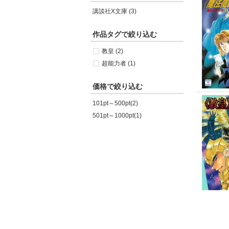
講談社X文庫 (3)
作品タグで絞り込む
教皇 (2)
超能力者 (1)
価格で絞り込む
101pt～500pt(2)
501pt～1000pt(1)