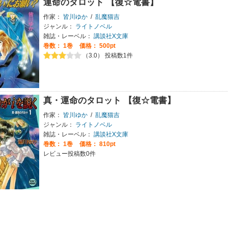
運命のタロット 【復☆電書】
作家：
皆川ゆか
/
乱魔猫吉
ジャンル：
ライトノベル
雑誌・レーベル：
講談社X文庫
巻数：
1巻
価格： 500pt
（3.0） 投稿数1件
真・運命のタロット 【復☆電書】
作家：
皆川ゆか
/
乱魔猫吉
ジャンル：
ライトノベル
雑誌・レーベル：
講談社X文庫
巻数：
1巻
価格： 810pt
レビュー投稿数0件