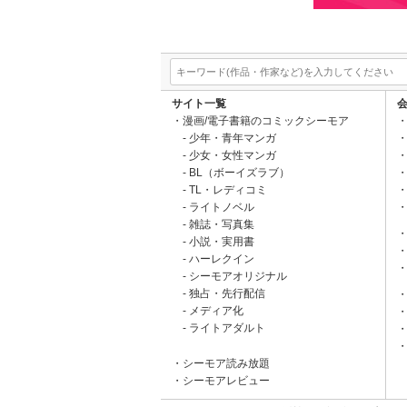
サイト一覧
漫画/電子書籍のコミックシーモア
少年・青年マンガ
少女・女性マンガ
BL（ボーイズラブ）
TL・レディコミ
ライトノベル
雑誌・写真集
小説・実用書
ハーレクイン
シーモアオリジナル
独占・先行配信
メディア化
ライトアダルト
シーモア読み放題
シーモアレビュー