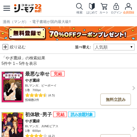
検索
はじめて
カート
ログイン
会員登録
漫画（マンガ）・電子書籍が国内最大級!!
絞り込む
並べ替え:
「やぎ鷹緑」の検索結果
5件中 1～5件を表示
最悪な幸せ
やぎ鷹緑
BLマンガ、ビーボーイ
1巻
700pt
(4.5)
無料立読み
投稿数2件
初体験･男子
やぎ鷹緑
BLマンガ、JUNEピアス
1巻
600pt
(4.2)