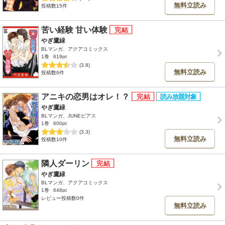
無料立読み
投稿数15件
苦い経験 甘い体験
やぎ鷹緑
BLマンガ、アクアコミックス
1巻
619pt
(3.8)
無料立読み
投稿数6件
アニキの恋男はオレ！？
やぎ鷹緑
BLマンガ、JUNEピアス
1巻
600pt
(3.3)
無料立読み
投稿数10件
隣人ダーリン
やぎ鷹緑
BLマンガ、アクアコミックス
1巻
648pt
レビュー投稿数0件
無料立読み