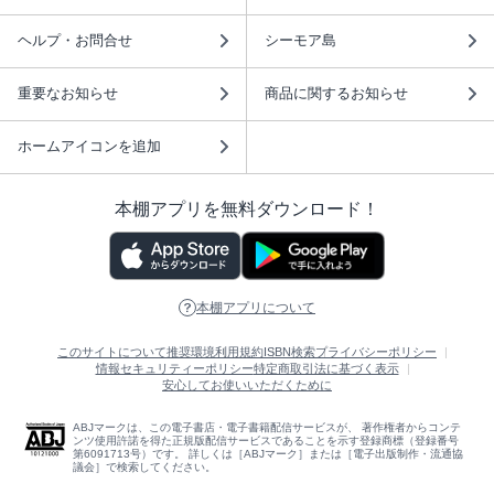
ヘルプ・お問合せ
シーモア島
重要なお知らせ
商品に関するお知らせ
ホームアイコンを追加
本棚アプリを無料ダウンロード！
本棚アプリについて
このサイトについて
推奨環境
利用規約
ISBN検索
プライバシーポリシー
情報セキュリティーポリシー
特定商取引法に基づく表示
安心してお使いいただくために
ABJマークは、この電子書店・電子書籍配信サービスが、 著作権者からコンテ
ンツ使用許諾を得た正規版配信サービスであることを示す登録商標（登録番号
第6091713号）です。 詳しくは［ABJマーク］または［電子出版制作・流通協
議会］で検索してください。