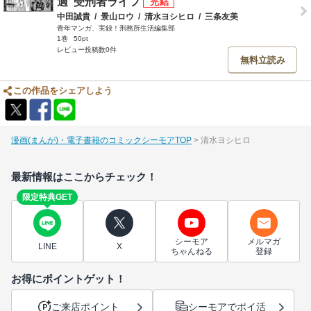
適”受刑者ライフ
中田誠貴
/
景山ロウ
/
清水ヨシヒロ
/
三条友美
青年マンガ、実録！刑務所生活編集部
1巻
50pt
レビュー投稿数0件
無料立読み
この作品をシェアしよう
漫画(まんが)・電子書籍のコミックシーモアTOP
清水ヨシヒロ
最新情報はここからチェック！
限定特典GET
シーモア
メルマガ
LINE
X
ちゃんねる
登録
お得にポイントゲット！
ご来店ポイント
シーモアでポイ活