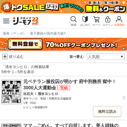
検索
はじめて
カート
ログイン
会員登録
漫画（マンガ）・電子書籍が国内最大級!!
絞り込む
並べ替え:
「清水ヨシヒロ」の検索結果
5件中 1～5件を表示
元ベテラン服役囚が明かす 府中刑務所 獄中！
3000人大運動会
出石大
/
清水ヨシヒロ
青年マンガ、実録！刑務所生活編集部
1巻
50pt
レビュー投稿数0件
無料立読み
ママ…ごめん。すべて白状します。美人姉妹の