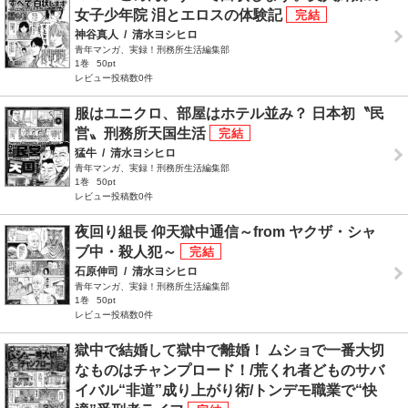
女子少年院 泪とエロスの体験記
神谷真人
/
清水ヨシヒロ
青年マンガ、実録！刑務所生活編集部
1巻
50pt
レビュー投稿数0件
服はユニクロ、部屋はホテル並み？ 日本初〝民
営〟刑務所天国生活
猛牛
/
清水ヨシヒロ
青年マンガ、実録！刑務所生活編集部
1巻
50pt
レビュー投稿数0件
夜回り組長 仰天獄中通信～from ヤクザ・シャ
ブ中・殺人犯～
石原伸司
/
清水ヨシヒロ
青年マンガ、実録！刑務所生活編集部
1巻
50pt
レビュー投稿数0件
獄中で結婚して獄中で離婚！ ムショで一番大切
なものはチャンプロード！/荒くれ者どものサバ
イバル“非道”成り上がり術/トンデモ職業で“快