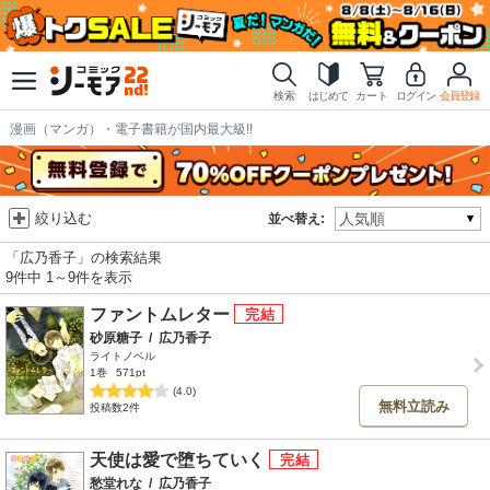
検索
はじめて
カート
ログイン
会員登録
漫画（マンガ）・電子書籍が国内最大級!!
絞り込む
並べ替え:
「広乃香子」の検索結果
9件中 1～9件を表示
ファントムレター
砂原糖子
/
広乃香子
ライトノベル
1巻
571pt
(4.0)
無料立読み
投稿数2件
天使は愛で堕ちていく
愁堂れな
/
広乃香子