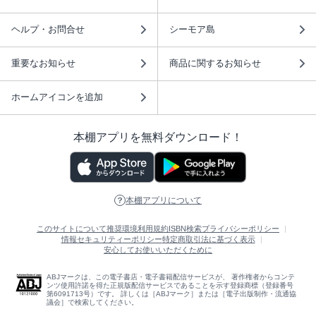
ヘルプ・お問合せ
シーモア島
重要なお知らせ
商品に関するお知らせ
ホームアイコンを追加
本棚アプリを無料ダウンロード！
本棚アプリについて
このサイトについて
推奨環境
利用規約
ISBN検索
プライバシーポリシー
情報セキュリティーポリシー
特定商取引法に基づく表示
安心してお使いいただくために
ABJマークは、この電子書店・電子書籍配信サービスが、 著作権者からコンテ
ンツ使用許諾を得た正規版配信サービスであることを示す登録商標（登録番号
第6091713号）です。 詳しくは［ABJマーク］または［電子出版制作・流通協
議会］で検索してください。