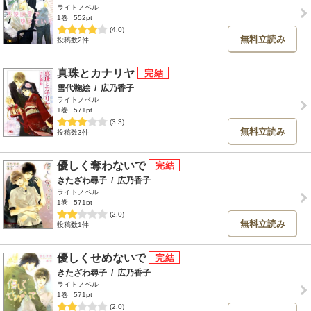
ライトノベル
1巻
552pt
(4.0)
無料立読み
投稿数2件
真珠とカナリヤ
雪代鞠絵
/
広乃香子
ライトノベル
1巻
571pt
(3.3)
無料立読み
投稿数3件
優しく奪わないで
きたざわ尋子
/
広乃香子
ライトノベル
1巻
571pt
(2.0)
無料立読み
投稿数1件
優しくせめないで
きたざわ尋子
/
広乃香子
ライトノベル
1巻
571pt
(2.0)