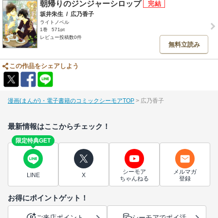
朝帰りのジンジャーシロップ
坂井朱生
/
広乃香子
ライトノベル
1巻
571pt
レビュー投稿数0件
無料立読み
この作品をシェアしよう
漫画(まんが)・電子書籍のコミックシーモアTOP
広乃香子
最新情報はここからチェック！
限定特典GET
シーモア
メルマガ
LINE
X
ちゃんねる
登録
お得にポイントゲット！
ご来店ポイント
シーモアでポイ活