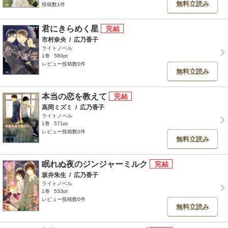
無料立読み
投稿数1件
君にきらめく星
市村奈央
/
広乃香子
ライトノベル
1巻
580pt
レビュー投稿数0件
無料立読み
本当の恋を教えて
高岡ミズミ
/
広乃香子
ライトノベル
1巻
571pt
レビュー投稿数0件
無料立読み
眠れぬ夜のジンジャーミルク
坂井朱生
/
広乃香子
ライトノベル
1巻
533pt
レビュー投稿数0件
無料立読み