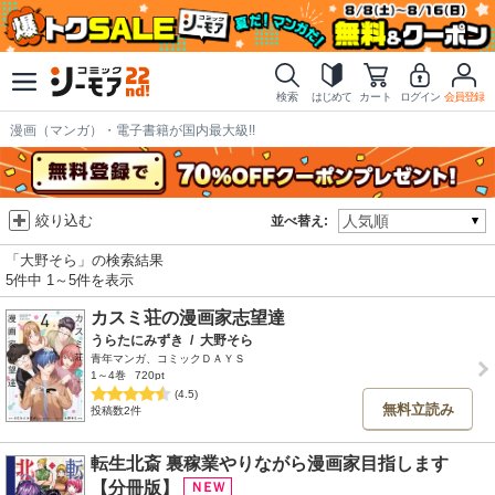
検索
はじめて
カート
ログイン
会員登録
漫画（マンガ）・電子書籍が国内最大級!!
絞り込む
並べ替え:
「大野そら」の検索結果
5件中 1～5件を表示
カスミ荘の漫画家志望達
うらたにみずき
/
大野そら
青年マンガ、コミックＤＡＹＳ
1～4巻
720pt
(4.5)
無料立読み
投稿数2件
転生北斎 裏稼業やりながら漫画家目指します
【分冊版】