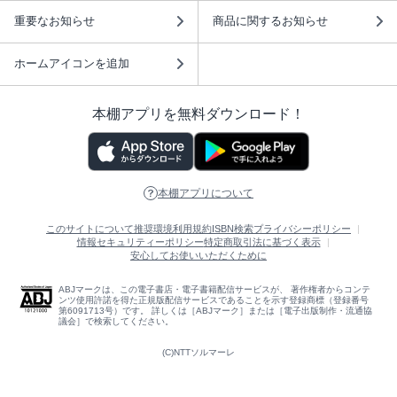
重要なお知らせ
商品に関するお知らせ
ホームアイコンを追加
本棚アプリを無料ダウンロード！
本棚アプリについて
このサイトについて
推奨環境
利用規約
ISBN検索
プライバシーポリシー
情報セキュリティーポリシー
特定商取引法に基づく表示
安心してお使いいただくために
ABJマークは、この電子書店・電子書籍配信サービスが、 著作権者からコンテ
ンツ使用許諾を得た正規版配信サービスであることを示す登録商標（登録番号
第6091713号）です。 詳しくは［ABJマーク］または［電子出版制作・流通協
議会］で検索してください。
(C)NTTソルマーレ