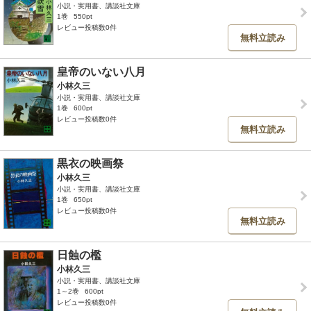
小説・実用書、講談社文庫
1巻
550pt
レビュー投稿数0件
無料立読み
皇帝のいない八月
小林久三
小説・実用書、講談社文庫
1巻
600pt
レビュー投稿数0件
無料立読み
黒衣の映画祭
小林久三
小説・実用書、講談社文庫
1巻
650pt
レビュー投稿数0件
無料立読み
日蝕の檻
小林久三
小説・実用書、講談社文庫
1～2巻
600pt
レビュー投稿数0件