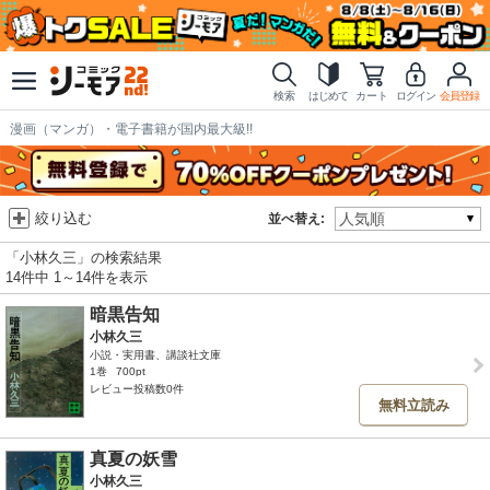
検索
はじめて
カート
ログイン
会員登録
漫画（マンガ）・電子書籍が国内最大級!!
絞り込む
並べ替え:
「小林久三」の検索結果
14件中 1～14件を表示
暗黒告知
小林久三
小説・実用書、講談社文庫
1巻
700pt
レビュー投稿数0件
無料立読み
真夏の妖雪
小林久三