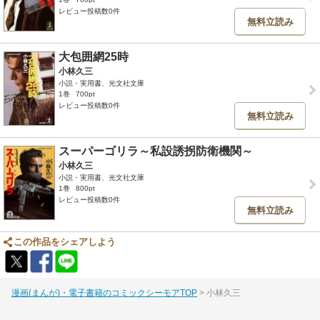
レビュー投稿数0件
無料立読み
大包囲網25時
小林久三
小説・実用書、光文社文庫
1巻
700pt
レビュー投稿数0件
無料立読み
スーパーゴリラ～私設誘拐防衛機関～
小林久三
小説・実用書、光文社文庫
1巻
800pt
レビュー投稿数0件
無料立読み
この作品をシェアしよう
漫画(まんが)・電子書籍のコミックシーモアTOP
小林久三