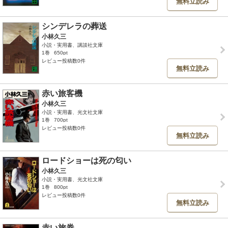
無料立読み
シンデレラの葬送
小林久三
小説・実用書、講談社文庫
1巻
650pt
レビュー投稿数0件
無料立読み
赤い旅客機
小林久三
小説・実用書、光文社文庫
1巻
700pt
レビュー投稿数0件
無料立読み
ロードショーは死の匂い
小林久三
小説・実用書、光文社文庫
1巻
800pt
レビュー投稿数0件
無料立読み
赤い旅券