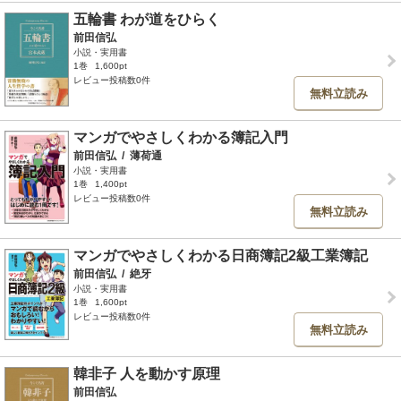
五輪書 わが道をひらく
前田信弘
小説・実用書
1巻
1,600pt
レビュー投稿数0件
無料立読み
マンガでやさしくわかる簿記入門
前田信弘
/
薄荷通
小説・実用書
1巻
1,400pt
レビュー投稿数0件
無料立読み
マンガでやさしくわかる日商簿記2級工業簿記
前田信弘
/
絶牙
小説・実用書
1巻
1,600pt
レビュー投稿数0件
無料立読み
韓非子 人を動かす原理
前田信弘