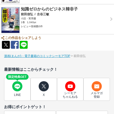
知識ゼロからのビジネス韓非子
前田信弘
/
古谷三敏
小説・実用書
1巻
1,040pt
レビュー投稿数0件
この作品をシェアしよう
漫画(まんが)・電子書籍のコミックシーモアTOP
前田信弘
最新情報はここからチェック！
限定特典GET
シーモア
メルマガ
LINE
X
ちゃんねる
登録
お得にポイントゲット！