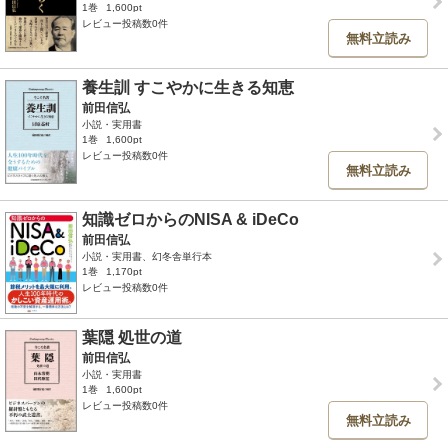
1巻
1,600pt
レビュー投稿数0件
無料立読み
養生訓 すこやかに生きる知恵
前田信弘
小説・実用書
1巻
1,600pt
レビュー投稿数0件
無料立読み
知識ゼロからのNISA & iDeCo
前田信弘
小説・実用書、幻冬舎単行本
1巻
1,170pt
レビュー投稿数0件
葉隠 処世の道
前田信弘
小説・実用書
1巻
1,600pt
レビュー投稿数0件
無料立読み