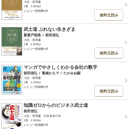
小説・実用書
1巻
1,600pt
レビュー投稿数0件
無料立読み
武士道 ぶれない生きざま
新渡戸稲造
/
前田信弘
小説・実用書
1巻
1,600pt
レビュー投稿数0件
無料立読み
マンガでやさしくわかる会社の数字
前田信弘
/
葛城かえで
/
たかみね駆
小説・実用書
1巻
1,500pt
レビュー投稿数0件
無料立読み
知識ゼロからのビジネス武士道
前田信弘
小説・実用書、幻冬舎単行本
1巻
1,040pt
レビュー投稿数0件