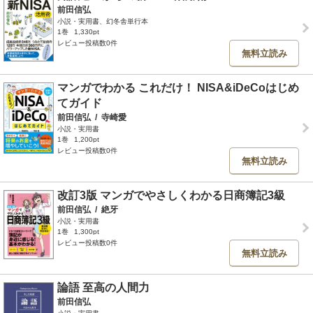
前田信弘
小説・実用書、幻冬舎単行本
1巻
1,330pt
レビュー投稿数0件
無料立読み
マンガでわかる これだけ！ NISA&iDeCoはじめ
てガイド
前田信弘
/
寺崎愛
小説・実用書
1巻
1,200pt
レビュー投稿数0件
無料立読み
改訂3版 マンガでやさしくわかる日商簿記3級
前田信弘
/
絶牙
小説・実用書
1巻
1,300pt
レビュー投稿数0件
無料立読み
論語 至高の人間力
前田信弘