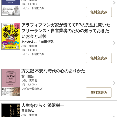
小説・実用書
1巻
1,600pt
レビュー投稿数0件
無料立読み
アラフィフマンガ家が慌ててFPの先生に聞いた
フリーランス・自営業者のための知っておきた
いお金と老後
あべかよこ
/
前田信弘
小説・実用書
1巻
1,600pt
レビュー投稿数0件
無料立読み
方丈記 不安な時代の心のありかた
前田信弘
小説・実用書
1巻
1,600pt
レビュー投稿数0件
無料立読み
人生をひらく 渋沢栄一
前田信弘
小説・実用書