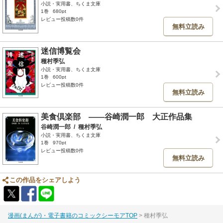
小説・実用書、ちくま文庫
1巻
680pt
レビュー投稿数0件
無料立読み
迷信博覧会
種村季弘
小説・実用書、ちくま文庫
1巻
600pt
レビュー投稿数0件
無料立読み
美食倶楽部 ――谷崎潤一郎 大正作品集
谷崎潤一郎
/
種村季弘
小説・実用書、ちくま文庫
1巻
970pt
レビュー投稿数0件
無料立読み
この作品をシェアしよう
漫画(まんが)・電子書籍のコミックシーモアTOP
種村季弘