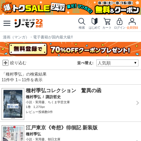
検索
はじめて
カート
ログイン
会員登録
漫画（マンガ）・電子書籍が国内最大級!!
絞り込む
並べ替え:
「種村季弘」の検索結果
11件中 1～11件を表示
種村季弘コレクション 驚異の函
種村季弘
/
諏訪哲史
小説・実用書、ちくま学芸文庫
1巻
1,270pt
レビュー投稿数0件
江戸東京《奇想》徘徊記 新装版
種村季弘
小説・実用書、朝日文庫