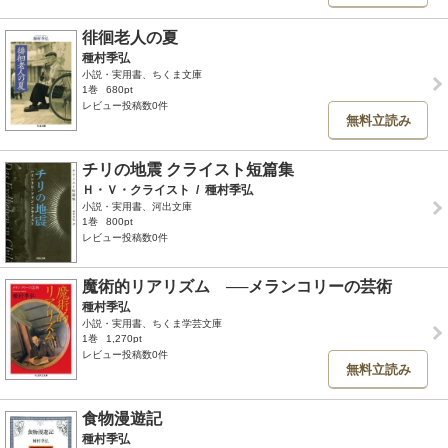
徘徊老人の夏
種村季弘
小説・実用書、ちくま文庫
1巻
680pt
レビュー投稿数0件
無料立読み
チリの地震 クライスト短篇集
Ｈ・Ｖ・クライスト
/
種村季弘
小説・実用書、河出文庫
1巻
800pt
レビュー投稿数0件
魔術的リアリズム ──メランコリーの芸術
種村季弘
小説・実用書、ちくま学芸文庫
1巻
1,270pt
レビュー投稿数0件
無料立読み
食物漫遊記
種村季弘