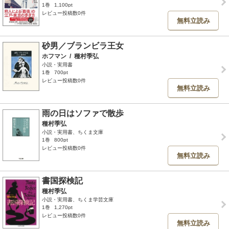
1巻
1,100pt
レビュー投稿数0件
無料立読み
砂男／ブランビラ王女
ホフマン
/
種村季弘
小説・実用書
1巻
700pt
レビュー投稿数0件
無料立読み
雨の日はソファで散歩
種村季弘
小説・実用書、ちくま文庫
1巻
800pt
レビュー投稿数0件
無料立読み
書国探検記
種村季弘
小説・実用書、ちくま学芸文庫
1巻
1,270pt
レビュー投稿数0件
無料立読み