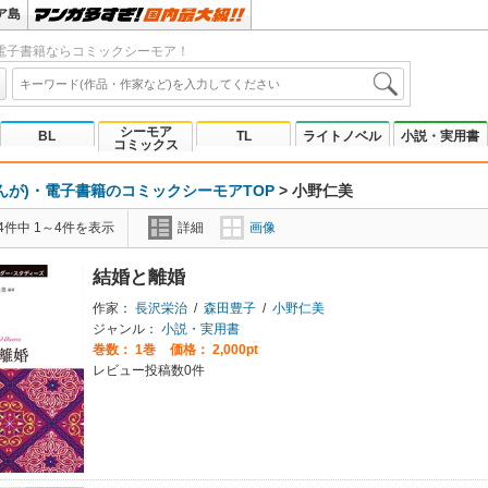
ア島
電子書籍ならコミックシーモア！
シーモア
BL
TL
ライトノベル
小説・実用書
コミックス
んが)・電子書籍のコミックシーモアTOP
>
小野仁美
4件中 1～4件を表示
詳細
画像
結婚と離婚
作家：
長沢栄治
/
森田豊子
/
小野仁美
ジャンル：
小説・実用書
巻数：
1巻
価格： 2,000pt
レビュー投稿数0件