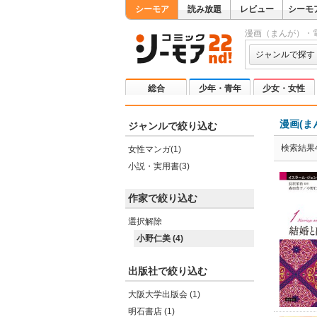
シーモア
読み放題
レビュー
シーモ
漫画（まんが）・
ジャンルで探す
総合
少年・青年
少女・女性
漫画(ま
ジャンルで絞り込む
検索結果
女性マンガ(1)
小説・実用書(3)
作家で絞り込む
選択解除
小野仁美 (4)
出版社で絞り込む
大阪大学出版会 (1)
明石書店 (1)