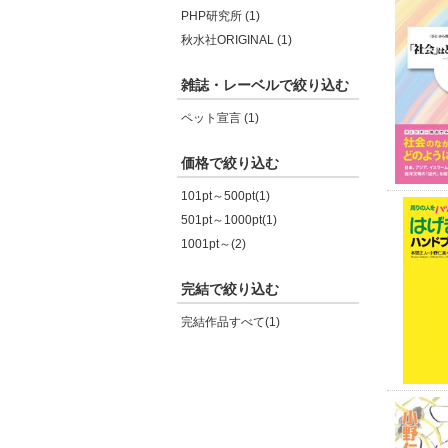
PHP研究所 (1)
秋水社ORIGINAL (1)
雑誌・レーベルで絞り込む
ペット宣言 (1)
価格で絞り込む
101pt～500pt(1)
501pt～1000pt(1)
1001pt～(2)
完結で絞り込む
完結作品すべて(1)