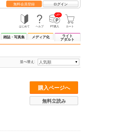
無料会員登録
ログイン
UP!
はじめて
ヘルプ
PT購入
カート
ライト
雑誌・写真集
メディア化
アダルト
並べ替え:
購入ページへ
無料立読み