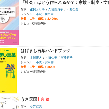
「社会」はどう作られるか？：家族・制度・文
作家：
姫岡とし子
/
久留島典子
/
小野仁美
ジャンル：
小説・実用書
巻数：
1巻
価格： 2,400pt
レビュー投稿数0件
はげまし言葉ハンドブック
作家：
本間正人
/
小野仁美
/
渥美直子
ジャンル：
小説・実用書
巻数：
1巻
価格： 864pt
レビュー投稿数0件
うさ天国
作家：
小野仁美