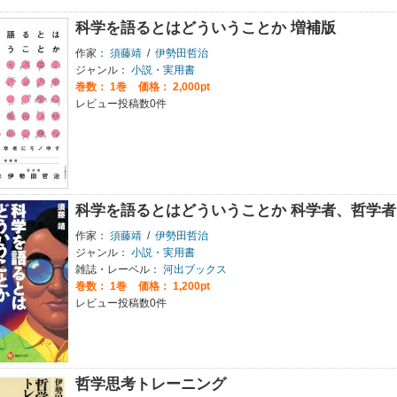
科学を語るとはどういうことか 増補版
作家：
須藤靖
/
伊勢田哲治
ジャンル：
小説・実用書
巻数：
1巻
価格： 2,000pt
レビュー投稿数0件
科学を語るとはどういうことか 科学者、哲学
作家：
須藤靖
/
伊勢田哲治
ジャンル：
小説・実用書
雑誌・レーベル：
河出ブックス
巻数：
1巻
価格： 1,200pt
レビュー投稿数0件
哲学思考トレーニング