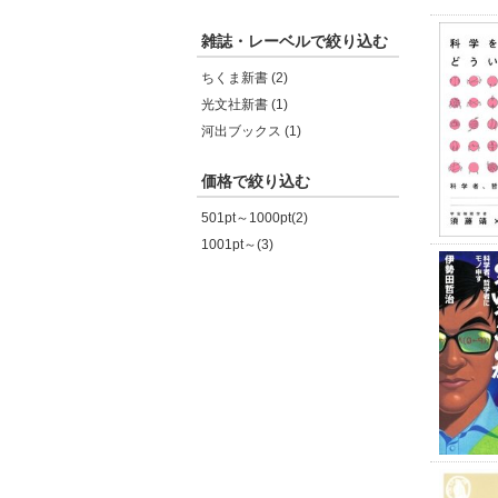
雑誌・レーベルで絞り込む
ちくま新書 (2)
光文社新書 (1)
河出ブックス (1)
価格で絞り込む
501pt～1000pt(2)
1001pt～(3)