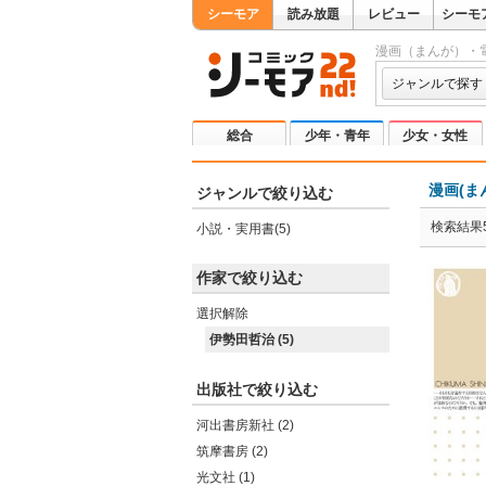
シーモア
読み放題
レビュー
シーモ
漫画（まんが）・
ジャンルで探す
総合
少年・青年
少女・女性
漫画(ま
ジャンルで絞り込む
検索結果
小説・実用書(5)
作家で絞り込む
選択解除
伊勢田哲治 (5)
出版社で絞り込む
河出書房新社 (2)
筑摩書房 (2)
光文社 (1)