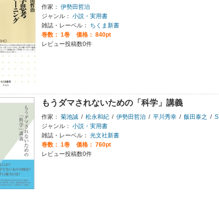
作家：
伊勢田哲治
ジャンル：
小説・実用書
雑誌・レーベル：
ちくま新書
巻数：
1巻
価格： 840pt
レビュー投稿数0件
もうダマされないための「科学」講義
作家：
菊池誠
/
松永和紀
/
伊勢田哲治
/
平川秀幸
/
飯田泰之
/
S
ジャンル：
小説・実用書
雑誌・レーベル：
光文社新書
巻数：
1巻
価格： 760pt
レビュー投稿数0件