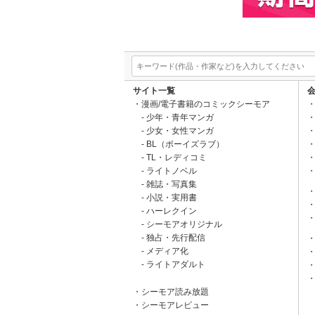
サイト一覧
漫画/電子書籍のコミックシーモア
少年・青年マンガ
少女・女性マンガ
BL（ボーイズラブ）
TL・レディコミ
ライトノベル
雑誌・写真集
小説・実用書
ハーレクイン
シーモアオリジナル
独占・先行配信
メディア化
ライトアダルト
シーモア読み放題
シーモアレビュー