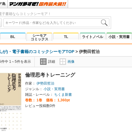
ア島
電子書籍ならコミックシーモア！
シーモア
BL
TL
ライトノベル
小説・実用書
コミックス
んが)・電子書籍のコミックシーモアTOP
>
伊勢田哲治
5件中 1～5件を表示
詳細
画像
倫理思考トレーニング
作家：
伊勢田哲治
ジャンル：
小説・実用書
雑誌・レーベル：
ちくま新書
巻数：
1巻
価格： 1,360pt
レビュー投稿数0件