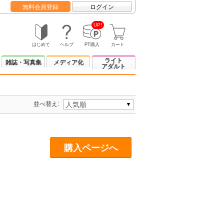
無料会員登録
ログイン
UP!
はじめて
ヘルプ
PT購入
カート
ライト
雑誌・写真集
メディア化
アダルト
並べ替え:
購入ページへ