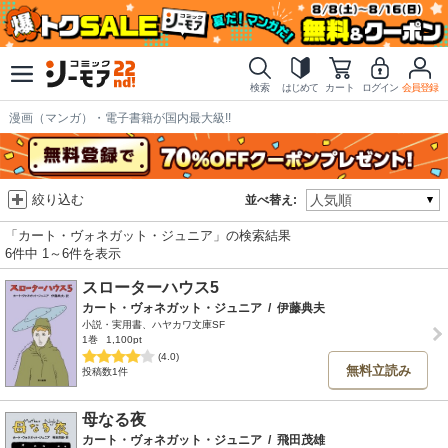
検索
はじめて
カート
ログイン
会員登録
漫画（マンガ）・電子書籍が国内最大級!!
絞り込む
並べ替え:
「カート・ヴォネガット・ジュニア」の検索結果
6件中 1～6件を表示
スローターハウス5
カート・ヴォネガット・ジュニア
/
伊藤典夫
小説・実用書、ハヤカワ文庫SF
1巻
1,100pt
(4.0)
無料立読み
投稿数1件
母なる夜
カート・ヴォネガット・ジュニア
/
飛田茂雄