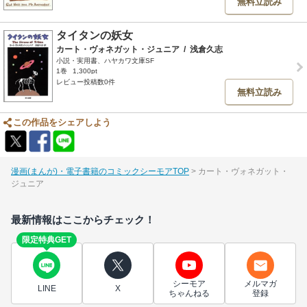
無料立読み
タイタンの妖女
カート・ヴォネガット・ジュニア
/
浅倉久志
小説・実用書、ハヤカワ文庫SF
1巻
1,300pt
レビュー投稿数0件
無料立読み
この作品をシェアしよう
漫画(まんが)・電子書籍のコミックシーモアTOP
カート・ヴォネガット・
ジュニア
最新情報はここからチェック！
限定特典GET
シーモア
メルマガ
LINE
X
ちゃんねる
登録