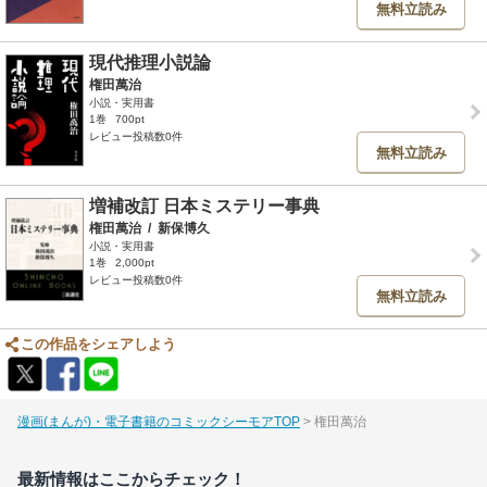
無料立読み
現代推理小説論
権田萬治
小説・実用書
1巻
700pt
レビュー投稿数0件
無料立読み
増補改訂 日本ミステリー事典
権田萬治
/
新保博久
小説・実用書
1巻
2,000pt
レビュー投稿数0件
無料立読み
この作品をシェアしよう
漫画(まんが)・電子書籍のコミックシーモアTOP
権田萬治
最新情報はここからチェック！