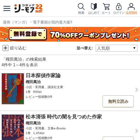
検索
はじめて
カート
ログイン
会員登録
漫画（マンガ）・電子書籍が国内最大級!!
絞り込む
並べ替え:
「権田萬治」の検索結果
4件中 1～4件を表示
日本探偵作家論
権田萬治
小説・実用書、講談社文庫
1巻
600pt
レビュー投稿数0件
無料立読み
松本清張 時代の闇を見つめた作家
権田萬治
小説・実用書、文春e-Books
1巻
1,454pt
レビュー投稿数0件