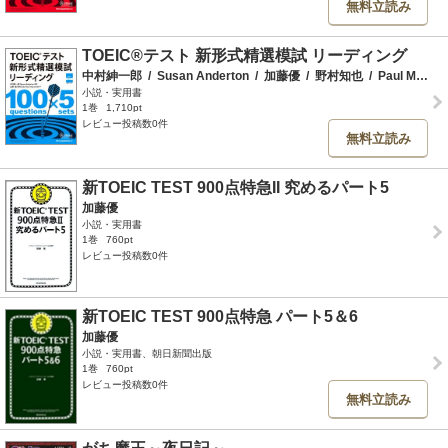
無料立読み
TOEIC®テスト 新形式精選模試 リーディング
中村紳一郎
/
Susan Anderton
/
加藤優
/
野村知也
/
Paul McConnell
小説・実用書
1巻
1,710pt
レビュー投稿数0件
無料立読み
新TOEIC TEST 900点特急II 究めるパート5
加藤優
小説・実用書
1巻
760pt
レビュー投稿数0件
新TOEIC TEST 900点特急 パート5＆6
加藤優
小説・実用書、朝日新聞出版
1巻
760pt
レビュー投稿数0件
無料立読み