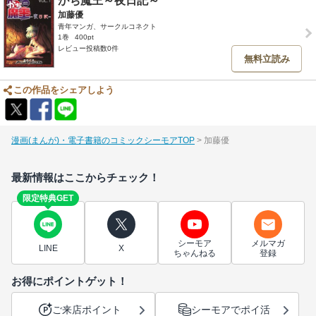
がち魔王～夜日記～
加藤優
青年マンガ、サークルコネクト
1巻
400pt
レビュー投稿数0件
無料立読み
この作品をシェアしよう
漫画(まんが)・電子書籍のコミックシーモアTOP
加藤優
最新情報はここからチェック！
限定特典GET
シーモア
メルマガ
LINE
X
ちゃんねる
登録
お得にポイントゲット！
ご来店ポイント
シーモアでポイ活