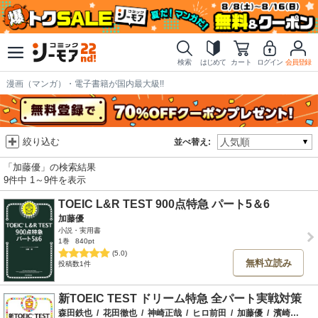
検索
はじめて
カート
ログイン
会員登録
漫画（マンガ）・電子書籍が国内最大級!!
絞り込む
並べ替え:
「加藤優」の検索結果
9件中 1～9件を表示
TOEIC L&R TEST 900点特急 パート5＆6
加藤優
小説・実用書
1巻
840pt
(5.0)
無料立読み
投稿数1件
新TOEIC TEST ドリーム特急 全パート実戦対策
森田鉄也
/
花田徹也
/
神崎正哉
/
ヒロ前田
/
加藤優
/
濱崎潤之輔