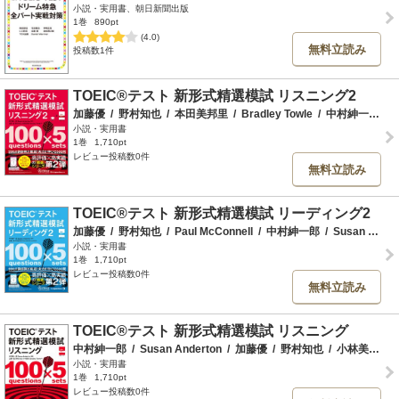
小説・実用書、朝日新聞出版
1巻
890pt
(4.0)
無料立読み
投稿数1件
TOEIC®テスト 新形式精選模試 リスニング2
加藤優
/
野村知也
/
本田美邦里
/
Bradley Towle
/
中村紳一郎
/
S
小説・実用書
1巻
1,710pt
レビュー投稿数0件
無料立読み
TOEIC®テスト 新形式精選模試 リーディング2
加藤優
/
野村知也
/
Paul McConnell
/
中村紳一郎
/
Susan Anderton
小説・実用書
1巻
1,710pt
レビュー投稿数0件
無料立読み
TOEIC®テスト 新形式精選模試 リスニング
中村紳一郎
/
Susan Anderton
/
加藤優
/
野村知也
/
小林美和
/
B
小説・実用書
1巻
1,710pt
レビュー投稿数0件