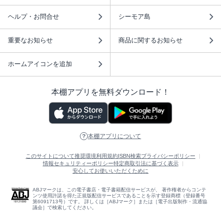
ヘルプ・お問合せ
シーモア島
重要なお知らせ
商品に関するお知らせ
ホームアイコンを追加
本棚アプリを無料ダウンロード！
本棚アプリについて
このサイトについて
推奨環境
利用規約
ISBN検索
プライバシーポリシー
情報セキュリティーポリシー
特定商取引法に基づく表示
安心してお使いいただくために
ABJマークは、この電子書店・電子書籍配信サービスが、 著作権者からコンテ
ンツ使用許諾を得た正規版配信サービスであることを示す登録商標（登録番号
第6091713号）です。 詳しくは［ABJマーク］または［電子出版制作・流通協
議会］で検索してください。