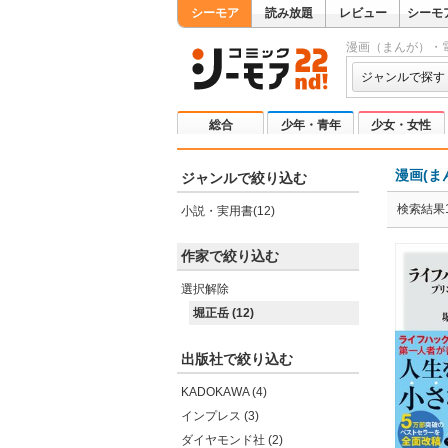
シーモア
読み放題
レビュー
シーモ
漫画（まんが）・
ジャンルで探す
総合
少年・青年
少女・女性
漫画(ま
ジャンルで絞り込む
検索結果1
小説・実用書(12)
作家で絞り込む
選択解除
堀正岳 (12)
出版社で絞り込む
KADOKAWA (4)
インプレス (3)
ダイヤモンド社 (2)