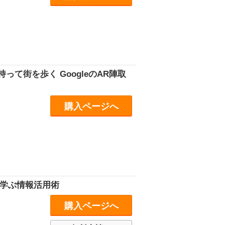
持って街を歩く GoogleのAR陣取
購入ページへ
に学ぶ情報活用術
購入ページへ