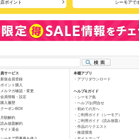
来店ポイント
シーモアで
会員サービス
本棚アプリ
新規会員登録
アプリダウンロード
ポイント購入
メルマガ確認・変更
ヘルプ&ガイド
会員情報・設定
シーモア島
購入履歴
ヘルプ/お問合せ
クーポンBOX
初めての方へ
ご利用ガイド（シーモア）
月額解約
ご利用ガイド（読み放題）
読み放題解約
作品のリクエスト
サイト退会
推奨環境
シーモア図書券を使う
サイトマップ