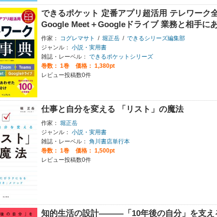
できるポケット 定番アプリ超活用 テレワーク全事典 
Google Meet＋Googleドライブ 業務と
作家：
コグレマサト
/
堀正岳
/
できるシリーズ編集部
ジャンル：
小説・実用書
雑誌・レーベル：
できるポケットシリーズ
巻数：
1巻
価格： 1,380pt
レビュー投稿数0件
仕事と自分を変える 「リスト」の魔法
作家：
堀正岳
ジャンル：
小説・実用書
雑誌・レーベル：
角川書店単行本
巻数：
1巻
価格： 1,500pt
レビュー投稿数0件
知的生活の設計―――「10年後の自分」を支え