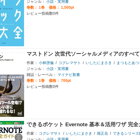
ジャンル：
小説・実用書
巻数：
1巻
価格： 1,500pt
レビュー投稿数0件
マストドン 次世代ソーシャルメディアのすべて
作家：
小林啓倫
/
コグレマサト
/
いしたにまさき
/
まつもとあつ
ジャンル：
小説・実用書
雑誌・レーベル：
マイナビ新書
巻数：
1巻
価格： 700pt
レビュー投稿数0件
できるポケット Evernote 基本＆活用ワザ 完
作家：
コグレマサト
/
いしたにまさき
/
堀正岳
/
できるシリーズ
ジャンル：
小説・実用書