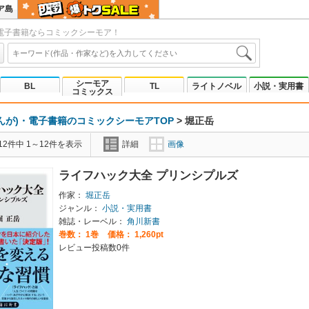
ア島
電子書籍ならコミックシーモア！
シーモア
BL
TL
ライトノベル
小説・実用書
コミックス
んが)・電子書籍のコミックシーモアTOP
>
堀正岳
2件中 1～12件を表示
詳細
画像
ライフハック大全 プリンシプルズ
作家：
堀正岳
ジャンル：
小説・実用書
雑誌・レーベル：
角川新書
巻数：
1巻
価格： 1,260pt
レビュー投稿数0件