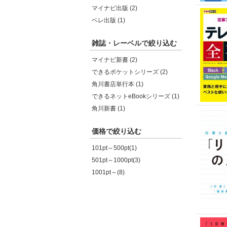
マイナビ出版 (2)
ベレ出版 (1)
雑誌・レーベルで絞り込む
マイナビ新書 (2)
できるポケットシリーズ (2)
角川書店単行本 (1)
できるネットeBookシリーズ (1)
角川新書 (1)
価格で絞り込む
101pt～500pt(1)
501pt～1000pt(3)
1001pt～(8)