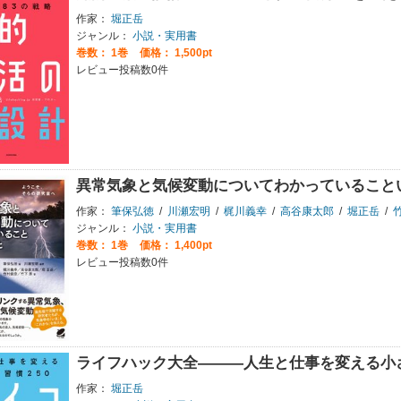
作家：
堀正岳
ジャンル：
小説・実用書
巻数：
1巻
価格： 1,500pt
レビュー投稿数0件
異常気象と気候変動についてわかっていること
作家：
筆保弘徳
/
川瀬宏明
/
梶川義幸
/
高谷康太郎
/
堀正岳
/
ジャンル：
小説・実用書
巻数：
1巻
価格： 1,400pt
レビュー投稿数0件
ライフハック大全―――人生と仕事を変える小さ
作家：
堀正岳