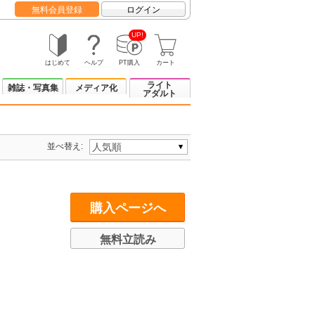
無料会員登録
ログイン
UP!
はじめて
ヘルプ
PT購入
カート
ライト
雑誌・写真集
メディア化
アダルト
並べ替え:
購入ページへ
無料立読み