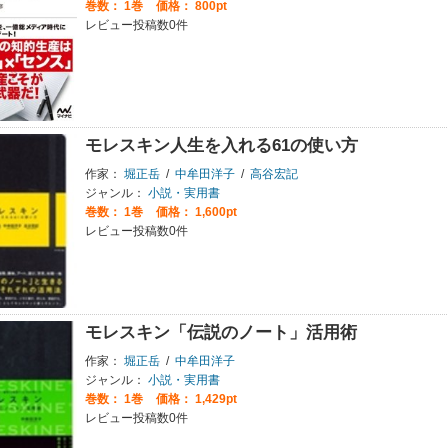
巻数：
1巻
価格： 800pt
レビュー投稿数0件
モレスキン人生を入れる61の使い方
作家：
堀正岳
/
中牟田洋子
/
高谷宏記
ジャンル：
小説・実用書
巻数：
1巻
価格： 1,600pt
レビュー投稿数0件
モレスキン「伝説のノート」活用術
作家：
堀正岳
/
中牟田洋子
ジャンル：
小説・実用書
巻数：
1巻
価格： 1,429pt
レビュー投稿数0件