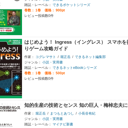
雑誌・レーベル：
できるポケットシリーズ
巻数：
1巻
価格： 900pt
レビュー投稿数0件
はじめよう！ Ingress（イングレス） スマホを
りゲーム攻略ガイド
作家：
コグレマサト
/
堀正岳
/
できるネット編集部
ジャンル：
小説・実用書
雑誌・レーベル：
できるネットeBookシリーズ
巻数：
1巻
価格： 500pt
レビュー投稿数0件
知的生産の技術とセンス 知の巨人・梅棹忠夫
作家：
堀正岳
/
まつもとあつし
/
小長谷有紀
ジャンル：
小説・実用書
雑誌・レーベル：
マイナビ新書