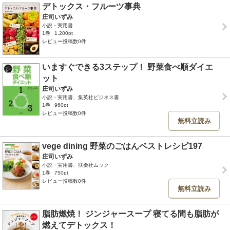
デトックス・フルーツ事典
庄司いずみ
小説・実用書
1巻
1,200pt
レビュー投稿数0件
いますぐできる3ステップ！ 野菜食べ順ダイエ
ット
庄司いずみ
小説・実用書、集英社ビジネス書
1巻
960pt
レビュー投稿数0件
無料立読み
vege dining 野菜のごはんベストレシピ197
庄司いずみ
小説・実用書、扶桑社ムック
1巻
750pt
レビュー投稿数0件
無料立読み
脂肪燃焼！ ジンジャースープ 寝てる間も脂肪が
燃えてデトックス！