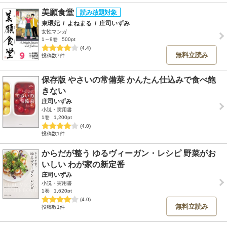
美願食堂
東環妃
/
よねまる
/
庄司いずみ
女性マンガ
1～9巻
500pt
(4.4)
無料立読み
投稿数7件
保存版 やさいの常備菜 かんたん仕込みで食べ飽
きない
庄司いずみ
小説・実用書
1巻
1,200pt
(4.0)
投稿数1件
からだが整う ゆるヴィーガン・レシピ 野菜がお
いしい わが家の新定番
庄司いずみ
小説・実用書
1巻
1,620pt
(4.0)
無料立読み
投稿数1件