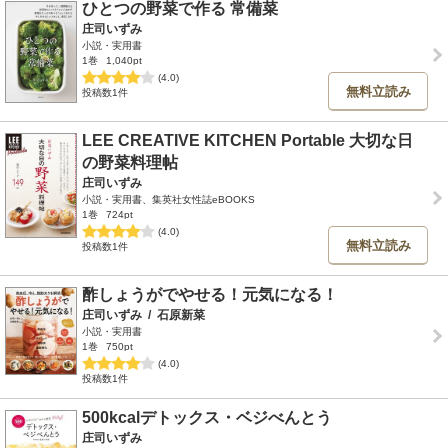
ひとつの野菜で作る 常備菜
庄司いずみ
小説・実用書
1巻
1,040pt
(4.0)
無料立読み
投稿数1件
LEE CREATIVE KITCHEN Portable 大切な日
の野菜料理帖
庄司いずみ
小説・実用書、集英社女性誌eBOOKS
1巻
724pt
(4.0)
無料立読み
投稿数1件
酢しょうがでやせる！元気になる！
庄司いずみ
/
石原新菜
小説・実用書
1巻
750pt
(4.0)
投稿数1件
500kcalデトックス・ベジべんとう
庄司いずみ