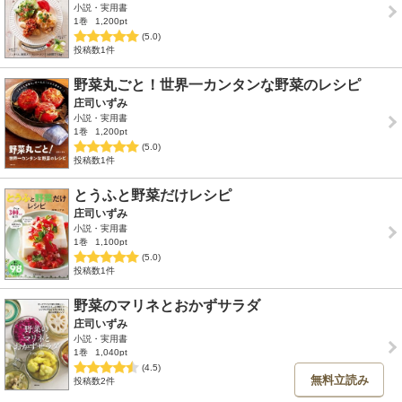
小説・実用書
1巻
1,200pt
(5.0)
投稿数1件
野菜丸ごと！世界一カンタンな野菜のレシピ
庄司いずみ
小説・実用書
1巻
1,200pt
(5.0)
投稿数1件
とうふと野菜だけレシピ
庄司いずみ
小説・実用書
1巻
1,100pt
(5.0)
投稿数1件
野菜のマリネとおかずサラダ
庄司いずみ
小説・実用書
1巻
1,040pt
(4.5)
無料立読み
投稿数2件