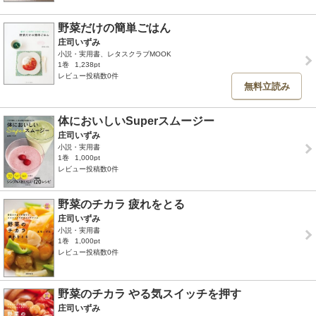
野菜だけの簡単ごはん
庄司いずみ
小説・実用書、レタスクラブMOOK
1巻
1,238pt
レビュー投稿数0件
無料立読み
体においしいSuperスムージー
庄司いずみ
小説・実用書
1巻
1,000pt
レビュー投稿数0件
野菜のチカラ 疲れをとる
庄司いずみ
小説・実用書
1巻
1,000pt
レビュー投稿数0件
野菜のチカラ やる気スイッチを押す
庄司いずみ