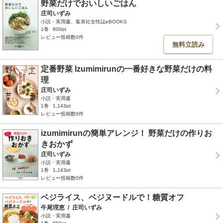
野菜だけでおいしいごはん
庄司いずみ
小説・実用書、集英社女性誌eBOOKS
1巻
800pt
レビュー投稿数0件
無料立読み
定番野菜 Izumimirunの一番好きな野菜だけの料
理
庄司いずみ
小説・実用書
1巻
1,143pt
レビュー投稿数0件
izumimirunの簡単アレンジ！ 野菜だけの作りお
きおかず
庄司いずみ
小説・実用書
1巻
1,143pt
レビュー投稿数0件
ベジライス、ベジヌードルで！糖質オフ
牛尾理恵
/
庄司いずみ
小説・実用書