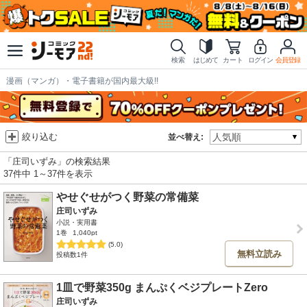
検索
はじめて
カート
ログイン
会員登録
漫画（マンガ）・電子書籍が国内最大級!!
絞り込む
並べ替え:
「庄司いずみ」の検索結果
37件中 1～37件を表示
やせぐせがつく野菜の常備菜
庄司いずみ
小説・実用書
1巻
1,040pt
(5.0)
無料立読み
投稿数1件
1皿で野菜350g まんぷくベジプレートZero
庄司いずみ