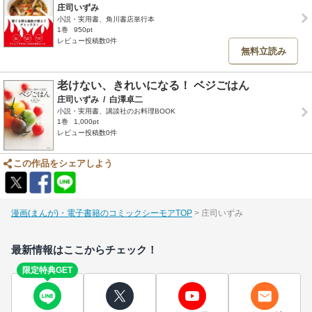
庄司いずみ
小説・実用書、角川書店単行本
1巻
950pt
レビュー投稿数0件
無料立読み
老けない、きれいになる！ ベジごはん
庄司いずみ
/
白澤卓二
小説・実用書、講談社のお料理BOOK
1巻
1,000pt
レビュー投稿数0件
この作品をシェアしよう
漫画(まんが)・電子書籍のコミックシーモアTOP
庄司いずみ
最新情報はここからチェック！
限定特典GET