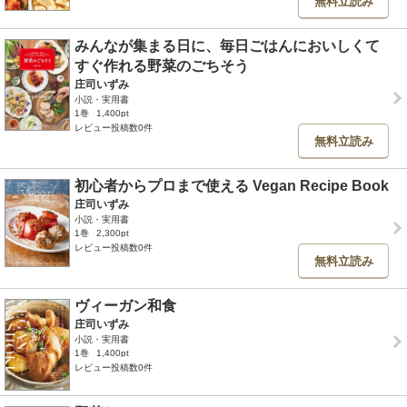
無料立読み
みんなが集まる日に、毎日ごはんにおいしくて
すぐ作れる野菜のごちそう
庄司いずみ
小説・実用書
1巻
1,400pt
レビュー投稿数0件
無料立読み
初心者からプロまで使える Vegan Recipe Book
庄司いずみ
小説・実用書
1巻
2,300pt
レビュー投稿数0件
無料立読み
ヴィーガン和食
庄司いずみ
小説・実用書
1巻
1,400pt
レビュー投稿数0件