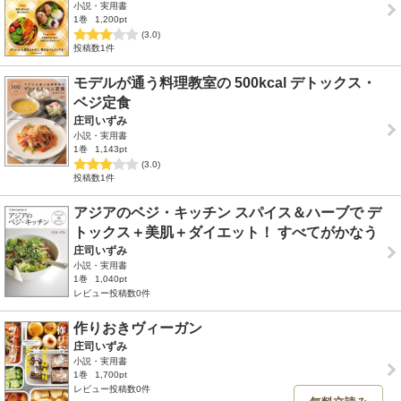
小説・実用書
1巻
1,200pt
(3.0)
投稿数1件
モデルが通う料理教室の 500kcal デトックス・
ベジ定食
庄司いずみ
小説・実用書
1巻
1,143pt
(3.0)
投稿数1件
アジアのベジ・キッチン スパイス＆ハーブで デ
トックス＋美肌＋ダイエット！ すべてがかなう
庄司いずみ
小説・実用書
1巻
1,040pt
レビュー投稿数0件
作りおきヴィーガン
庄司いずみ
小説・実用書
1巻
1,700pt
レビュー投稿数0件