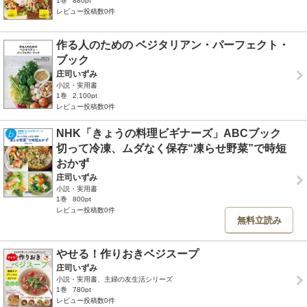
1巻
880pt
レビュー投稿数0件
作る人のための ベジタリアン・パーフェクト・
ブック
庄司いずみ
小説・実用書
1巻
2,100pt
レビュー投稿数0件
NHK「きょうの料理ビギナーズ」ABCブック
切って冷凍、ムダなく保存“凍らせ野菜”で時短
おかず
庄司いずみ
小説・実用書
1巻
800pt
レビュー投稿数0件
無料立読み
やせる！作りおきベジスープ
庄司いずみ
小説・実用書、主婦の友生活シリーズ
1巻
780pt
レビュー投稿数0件