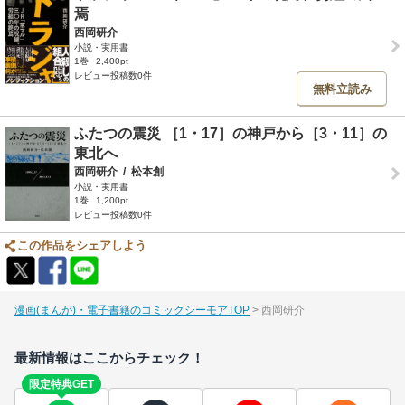
焉
西岡研介
小説・実用書
1巻
2,400pt
レビュー投稿数0件
無料立読み
ふたつの震災 ［1・17］の神戸から［3・11］の
東北へ
西岡研介
/
松本創
小説・実用書
1巻
1,200pt
レビュー投稿数0件
この作品をシェアしよう
漫画(まんが)・電子書籍のコミックシーモアTOP
西岡研介
最新情報はここからチェック！
限定特典GET