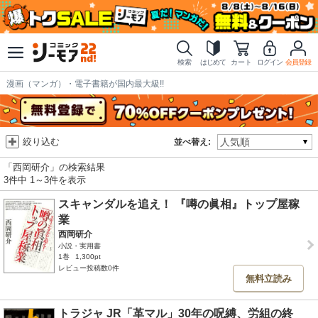
検索
はじめて
カート
ログイン
会員登録
漫画（マンガ）・電子書籍が国内最大級!!
絞り込む
並べ替え:
「西岡研介」の検索結果
3件中 1～3件を表示
スキャンダルを追え！ 『噂の眞相』トップ屋稼
業
西岡研介
小説・実用書
1巻
1,300pt
レビュー投稿数0件
無料立読み
トラジャ JR「革マル」30年の呪縛、労組の終